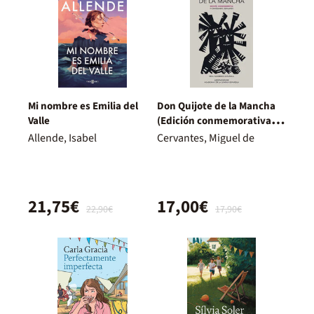
Mi nombre es Emilia del
Don Quijote de la Mancha
Valle
(Edición conmemorativa de
la RAE y la ASALE)
Allende, Isabel
Cervantes, Miguel de
21,75€
17,00€
22,90€
17,90€