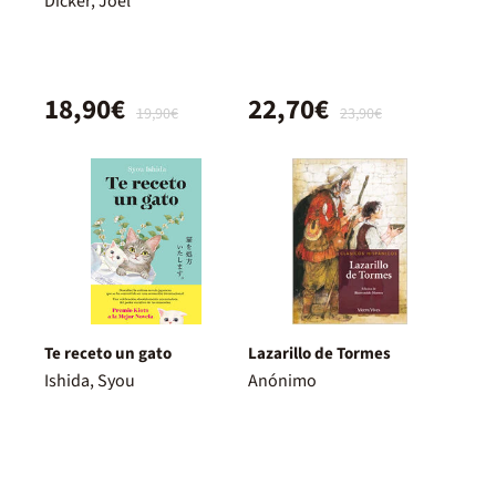
Dicker, Joël
18,90€
22,70€
19,90€
23,90€
Te receto un gato
Lazarillo de Tormes
Ishida, Syou
Anónimo