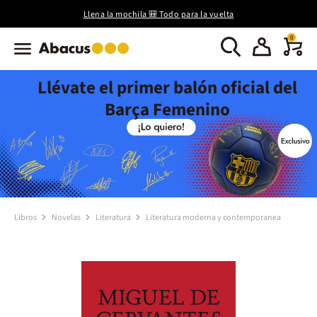
Llena la mochila 🎒 Todo para la vuelta
0
Llévate el primer balón oficial del
Barça Femenino
Libros
Novelas
Literatura
Literatura moderna y contemporanea