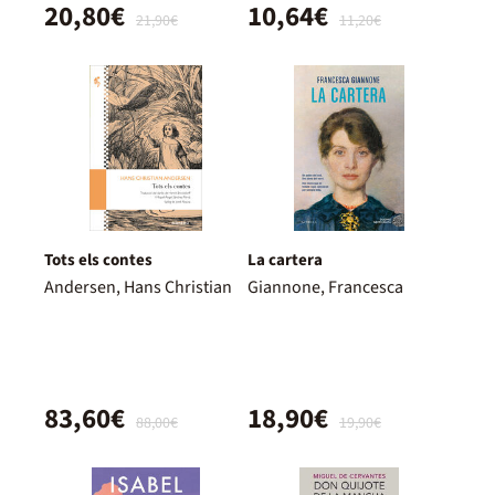
20,80€
10,64€
21,90€
11,20€
Tots els contes
La cartera
Andersen, Hans Christian
Giannone, Francesca
83,60€
18,90€
88,00€
19,90€