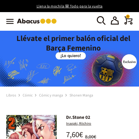
Llena la mochila 🎒 Todo para la vuelta
0
Llévate el primer balón oficial del
Barça Femenino
Libros
Cómic
Cómic y manga
Shonen Manga
Dr.Stone 02
Inagaki, Riichiro
7,60€
8,00€