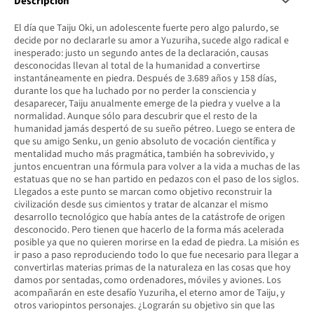
Descripción
El día que Taiju Oki, un adolescente fuerte pero algo palurdo, se
decide por no declararle su amor a Yuzuriha, sucede algo radical e
inesperado: justo un segundo antes de la declaración, causas
desconocidas llevan al total de la humanidad a convertirse
instantáneamente en piedra. Después de 3.689 años y 158 días,
durante los que ha luchado por no perder la consciencia y
desaparecer, Taiju anualmente emerge de la piedra y vuelve a la
normalidad. Aunque sólo para descubrir que el resto de la
humanidad jamás despertó de su sueño pétreo. Luego se entera de
que su amigo Senku, un genio absoluto de vocación científica y
mentalidad mucho más pragmática, también ha sobrevivido, y
juntos encuentran una fórmula para volver a la vida a muchas de las
estatuas que no se han partido en pedazos con el paso de los siglos.
Llegados a este punto se marcan como objetivo reconstruir la
civilización desde sus cimientos y tratar de alcanzar el mismo
desarrollo tecnológico que había antes de la catástrofe de origen
desconocido. Pero tienen que hacerlo de la forma más acelerada
posible ya que no quieren morirse en la edad de piedra. La misión es
ir paso a paso reproduciendo todo lo que fue necesario para llegar a
convertirlas materias primas de la naturaleza en las cosas que hoy
damos por sentadas, como ordenadores, móviles y aviones. Los
acompañarán en este desafío Yuzuriha, el eterno amor de Taiju, y
otros variopintos personajes. ¿Lograrán su objetivo sin que las