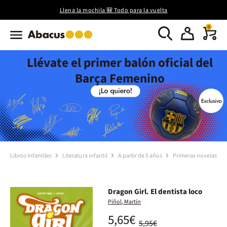
Llena la mochila 🎒 Todo para la vuelta
0
Llévate el primer balón oficial del
Barça Femenino
Libros Infantiles
Literatura infantil
A partir de 5 años
Primeras novelas
Dragon Girl. El dentista loco
Piñol, Martín
5,65€
5,95€