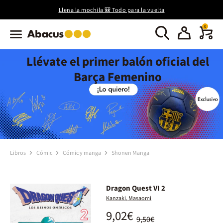
Llena la mochila 🎒 Todo para la vuelta
0
Llévate el primer balón oficial del
Barça Femenino
Libros
Cómic
Cómic y manga
Shonen Manga
Dragon Quest VI 2
Kanzaki, Masaomi
9,02€
9,50€