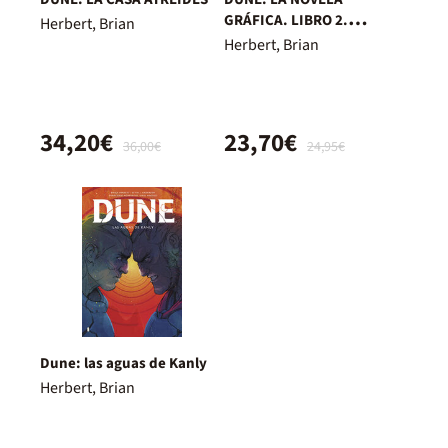
GRÁFICA. LIBRO 2.
Herbert, Brian
MUAD'DIB
Herbert, Brian
34,20€
23,70€
36,00€
24,95€
Dune: las aguas de Kanly
Herbert, Brian