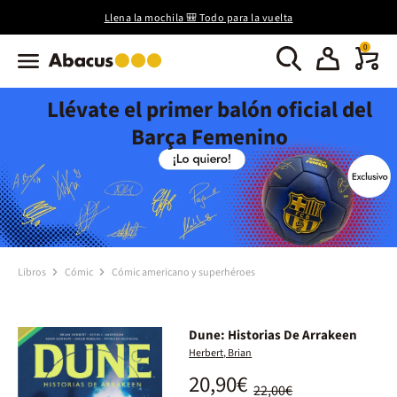
Llena la mochila 🎒 Todo para la vuelta
0
Llévate el primer balón oficial del
Barça Femenino
Libros
Cómic
Cómic americano y superhéroes
Dune: Historias De Arrakeen
Herbert, Brian
20,90€
22,00€