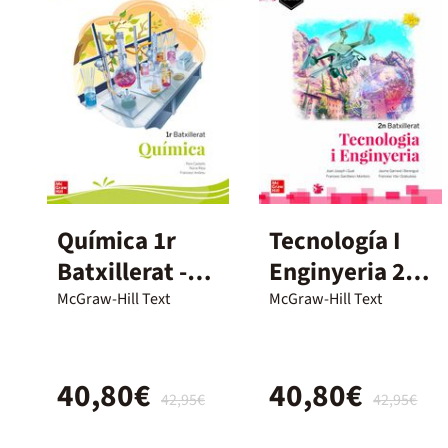
Química 1r
Tecnología I
Batxillerat -
Enginyeria 2º
McGraw Hill
Batxillerat
McGraw-Hill Text
McGraw-Hill Text
40,80€
40,80€
42,95€
42,95€