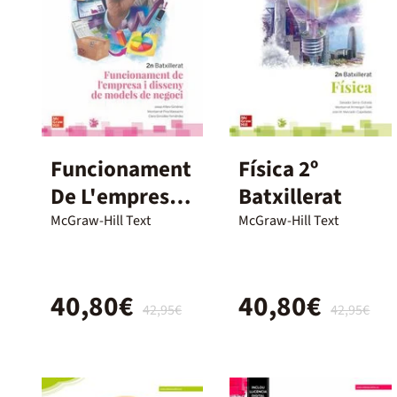
Funcionament
Física 2º
De L'empresa I
Batxillerat
Disseny De
McGraw-Hill Text
McGraw-Hill Text
Models De
Negoci. 2º
40,80€
40,80€
Batxillerat
42,95€
42,95€