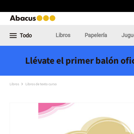
Libros
Papelería
Jugu
Todo
Llévate el primer balón of
Libros
Libros de texto curso