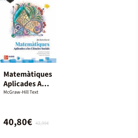
Matemàtiques
Aplicades A
Les Ciències
McGraw-Hill Text
Socials 2N
Batxillerat
40,80€
42,95€