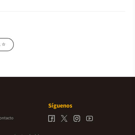
s ⭐
Síguenos
contacto