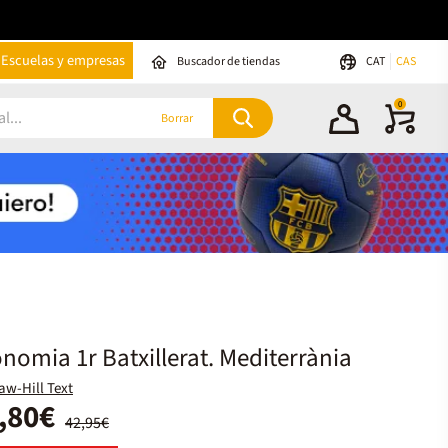
Escuelas y empresas
Buscador de tiendas
CAT
CAS
0
Borrar
nomia 1r Batxillerat. Mediterrània
w-Hill Text
,80€
42,95€