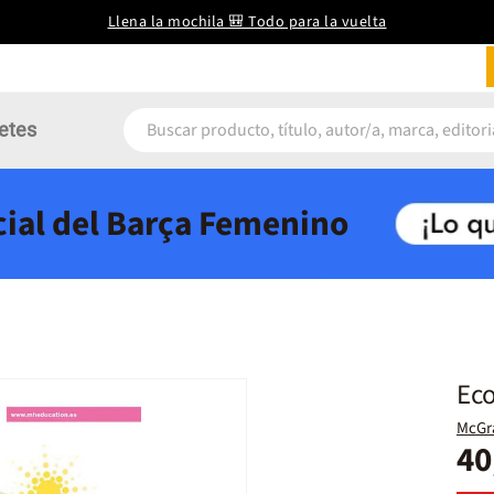
Llena la mochila 🎒 Todo para la vuelta
etes
icial del Barça Femenino
Eco
McGra
40