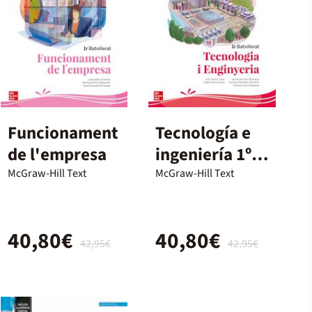
Funcionament
Tecnología e
de l'empresa
ingeniería 1º
Batx.
McGraw-Hill Text
McGraw-Hill Text
40,80€
40,80€
42,95€
42,95€