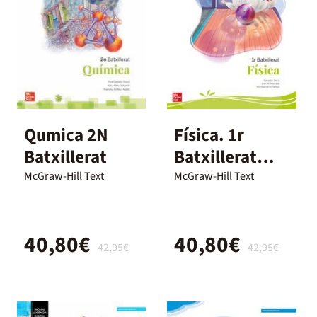
Qumica 2N
Física. 1r
Batxillerat
Batxillerat
McGraw Hill
McGraw-Hill Text
McGraw-Hill Text
40,80€
40,80€
42,95€
42,95€