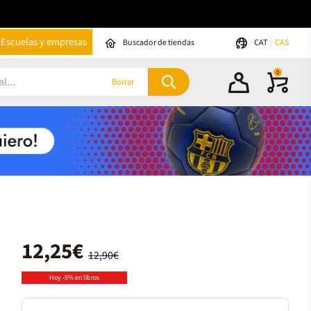
Escuelas y empresas
Buscador de tiendas
CAT
CAS
0
Borrar
12,25€
12,90€
Hoy -5% en libros