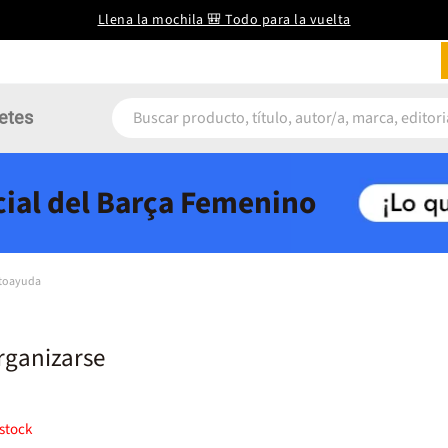
Llena la mochila 🎒 Todo para la vuelta
etes
icial del Barça Femenino
utoayuda
organizarse
stock