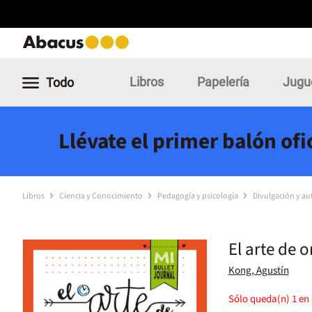
Libros
Papelería
Jugu
Todo
Llévate el primer balón of
Libros
Ciencia y Conocimiento
Pedagogía y psicología
Divulgación y a
El arte de 
Kong, Agustín
Sólo queda(n)
1
en 