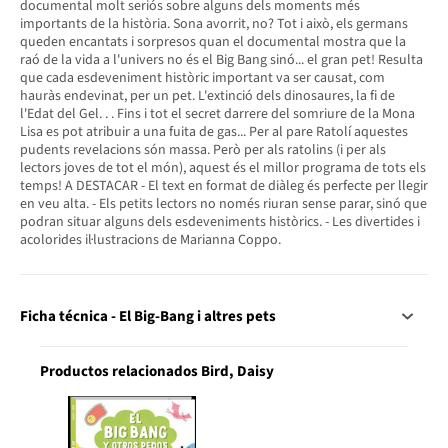
documental molt seriós sobre alguns dels moments més
importants de la història. Sona avorrit, no? Tot i això, els germans
queden encantats i sorpresos quan el documental mostra que la
raó de la vida a l'univers no és el Big Bang sinó... el gran pet! Resulta
que cada esdeveniment històric important va ser causat, com
hauràs endevinat, per un pet. L'extinció dels dinosaures, la fi de
l'Edat del Gel. . . Fins i tot el secret darrere del somriure de la Mona
Lisa es pot atribuir a una fuita de gas... Per al pare Ratolí aquestes
pudents revelacions són massa. Però per als ratolins (i per als
lectors joves de tot el món), aquest és el millor programa de tots els
temps! A DESTACAR - El text en format de diàleg és perfecte per llegir
en veu alta. - Els petits lectors no només riuran sense parar, sinó que
podran situar alguns dels esdeveniments històrics. - Les divertides i
acolorides il·lustracions de Marianna Coppo.
Ficha técnica - El Big-Bang i altres pets
Productos relacionados Bird, Daisy