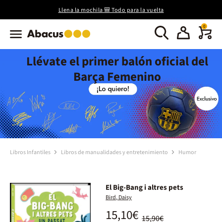
Llena la mochila 🎒 Todo para la vuelta
0
Llévate el primer balón oficial del
Barça Femenino
Libros Infantiles
Libros de manualidades y entretenimiento
Humor
El Big-Bang i altres pets
Bird, Daisy
15,10€
15,90€