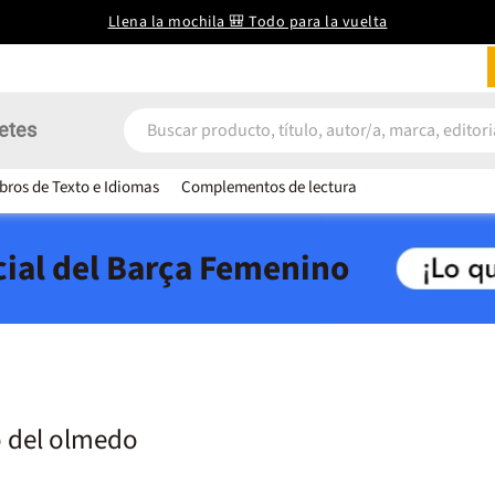
Llena la mochila 🎒 Todo para la vuelta
etes
ibros de Texto e Idiomas
Complementos de lectura
icial del Barça Femenino
o del olmedo