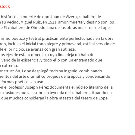
stock
histórico, la muerte de don Juan de Vivero, caballero de
su vecino, Miguel Ruiz, en 1521, amor, muerte y destino son los
 de El caballero de Olmedo, una de las obras maestras de Lope
nismo poético y teatral prácticamente perfecto, nada en la obra
do, incluso el inicial tono alegre y primaveral, está al servicio de
e el principio, se avanza con gran sutileza.
s ejes de esta «comedia», cuyo final deja un halo de
o vano de la existencia, y todo ello con un entramado que
n extrema.
onstrucción, Lope desplegó todo su ingenio, combinando
entos del arte dramático propios de la época y condensando
 formas poéticos en uso.
ón el profesor Joseph Pérez documenta el núcleo literario de la
nclusiones nuevas sobre la leyenda del caballero, situando en
 que muchos consideran la obra maestra del teatro de Lope.