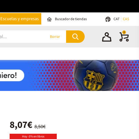
Escuelas y empresas
Buscador de tiendas
CAT
CAS
0
Borrar
8,07€
8,50€
Hoy -5% en libros