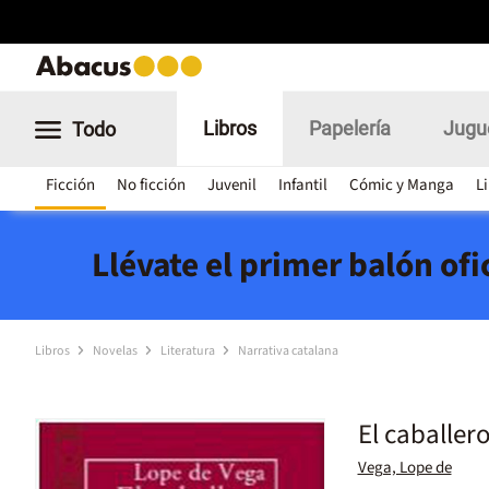
Libros
Papelería
Jugu
Todo
Ficción
No ficción
Juvenil
Infantil
Cómic y Manga
L
Llévate el primer balón of
Libros
Novelas
Literatura
Narrativa catalana
El caballer
Vega, Lope de