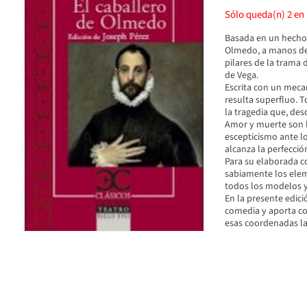
Sólo queda(n)
2
en 
Basada en un hecho 
Olmedo, a manos de 
pilares de la trama
de Vega.
Escrita con un meca
resulta superfluo. To
la tragedia que, desd
Amor y muerte son lo
escepticismo ante l
alcanza la perfecció
Para su elaborada c
sabiamente los elem
todos los modelos y
En la presente edici
comedia y aporta co
esas coordenadas la