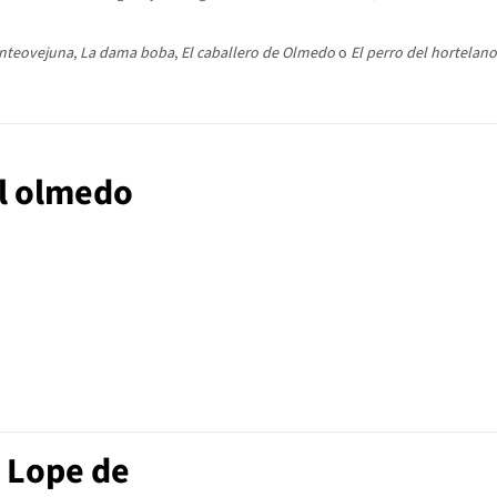
nteovejuna
,
La dama boba
,
El caballero de Olmedo
o
El perro del hortelano
el olmedo
 Lope de