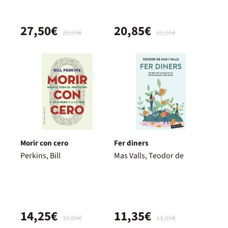
27,50€
20,85€
28,95€
21,95€
Morir con cero
Fer diners
Perkins, Bill
Mas Valls, Teodor de
14,25€
11,35€
15,00€
11,95€