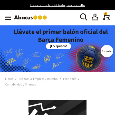
Llena la mochila 🎒 Todo para la vuelta
0
Llévate el primer balón oficial del
Barça Femenino
Libros
Economía, Empresa y Derecho
Economía
Contabilidad y finanzas