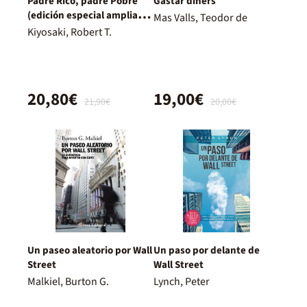
Padre Rico, padre Pobre
Gastar diners
(edición especial ampliada,
Mas Valls, Teodor de
actualizada y en tapa dura)
Kiyosaki, Robert T.
20,80€
19,00€
21,90€
20,00€
Un paseo aleatorio por Wall
Un paso por delante de
Street
Wall Street
Malkiel, Burton G.
Lynch, Peter