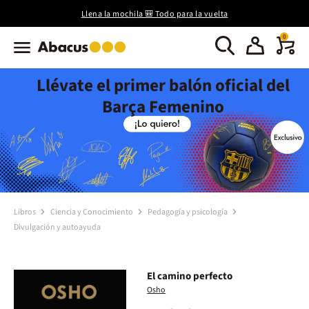
Llena la mochila 🎒 Todo para la vuelta
0
Llévate el primer balón oficial del
Barça Femenino
Libros
Ciencia y Conocimiento
Pedagogía y psicología
Divulgación y autoayuda
El camino perfecto
Osho