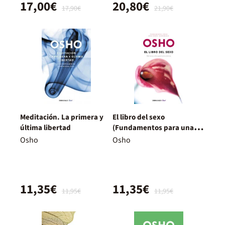
17,00€
20,80€
17,90€
21,90€
Meditación. La primera y
El libro del sexo
última libertad
(Fundamentos para una
nueva humanidad)
Osho
Osho
11,35€
11,35€
11,95€
11,95€