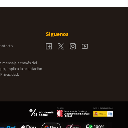
Síguenos
contacto
un mensaje a través del
pp, implica la aceptación
 Privacidad.
Promou:
Amb el finançament de: