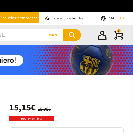
Escuelas y empresas
Buscador de tiendas
CAT
CAS
0
Borrar
15,15€
15,95€
Hoy -5% en libros