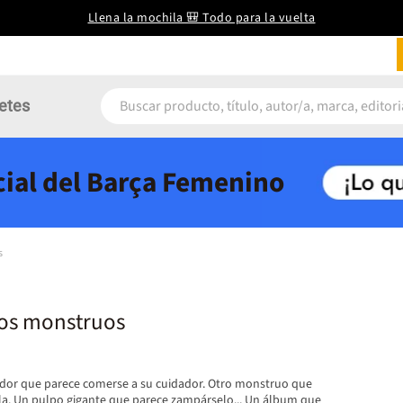
Llena la mochila 🎒 Todo para la vuelta
etes
icial del Barça Femenino
s
 los monstruos
dor que parece comerse a su cuidador. Otro monstruo que
la. Un pulpo gigante que parece zampárselo... Un álbum que