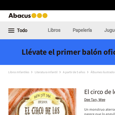
Libros
Papelería
Jugu
Todo
Llévate el primer balón of
Libros Infantiles
Literatura infantil
A partir de 5 años
Álbumes ilustrado
El circo de
Dee Tan, Wee
Un monstruo aterra
parece que lo engul