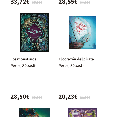
33,72€
28,55€
35,50€
30,05€
Los monstruos
El corazón del pirata
Perez, Sébastien
Perez, Sébastien
28,50€
20,23€
30,00€
21,30€