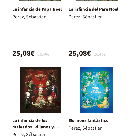
La infancia de Papa Noel
La infància del Pare Noel
Perez, Sébastien
Perez, Sébastien
25,08€
25,08€
26,40€
26,40€
La infancia de los
Els mons fantàstics
malvados, villanos y
Perez, Sébastien
maléficos
Perez, Sébastien