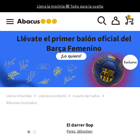
Llena la mochila 🎒 Todo para la vuelta
0
Llévate el primer balón oficial del
Barça Femenino
Libros Infantiles
Literatura infantil
A partir de 5 años
Álbumes ilustrados
El darrer llop
Perez, Sébastien
1
2