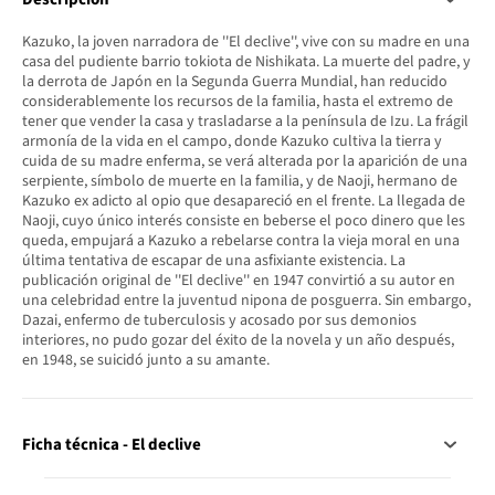
Kazuko, la joven narradora de ''El declive'', vive con su madre en una
casa del pudiente barrio tokiota de Nishikata. La muerte del padre, y
la derrota de Japón en la Segunda Guerra Mundial, han reducido
considerablemente los recursos de la familia, hasta el extremo de
tener que vender la casa y trasladarse a la península de Izu. La frágil
armonía de la vida en el campo, donde Kazuko cultiva la tierra y
cuida de su madre enferma, se verá alterada por la aparición de una
serpiente, símbolo de muerte en la familia, y de Naoji, hermano de
Kazuko ex adicto al opio que desapareció en el frente. La llegada de
Naoji, cuyo único interés consiste en beberse el poco dinero que les
queda, empujará a Kazuko a rebelarse contra la vieja moral en una
última tentativa de escapar de una asfixiante existencia. La
publicación original de ''El declive'' en 1947 convirtió a su autor en
una celebridad entre la juventud nipona de posguerra. Sin embargo,
Dazai, enfermo de tuberculosis y acosado por sus demonios
interiores, no pudo gozar del éxito de la novela y un año después,
en 1948, se suicidó junto a su amante.
Ficha técnica - El declive