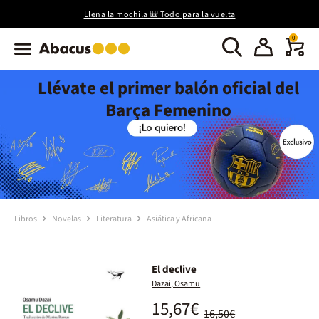
Llena la mochila 🎒 Todo para la vuelta
0
Llévate el primer balón oficial del
Barça Femenino
Libros
Novelas
Literatura
Asiática y Africana
El declive
Dazai, Osamu
15,67€
16,50€