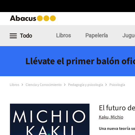
Libros
Papelería
Jugu
Todo
Llévate el primer balón of
Libros
Ciencia y Conocimiento
Pedagogía y psicología
Psicología
El futuro d
Kaku, Michio
Una nueva teoría so