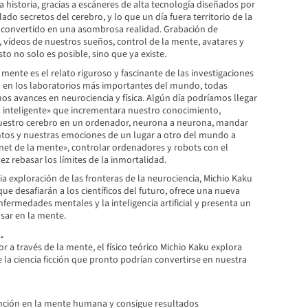
a historia, gracias a escáneres de alta tecnología diseñados por
lado secretos del cerebro, y lo que un día fuera territorio de la
ha convertido en una asombrosa realidad. Grabación de
, vídeos de nuestros sueños, control de la mente, avatares y
sto no solo es posible, sino que ya existe.
 mente es el relato riguroso y fascinante de las investigaciones
o en los laboratorios más importantes del mundo, todas
os avances en neurociencia y física. Algún día podríamos llegar
la inteligente» que incrementara nuestro conocimiento,
uestro cerebro en un ordenador, neurona a neurona, mandar
tos y nuestras emociones de un lugar a otro del mundo a
rnet de la mente», controlar ordenadores y robots con el
ez rebasar los límites de la inmortalidad.
ia exploración de las fronteras de la neurociencia, Michio Kaku
ue desafiarán a los científicos del futuro, ofrece una nueva
nfermedades mentales y la inteligencia artificial y presenta un
ar en la mente.
.
or a través de la mente, el físico teórico Michio Kaku explora
e la ciencia ficción que pronto podrían convertirse en nuestra
nción en la mente humana y consigue resultados