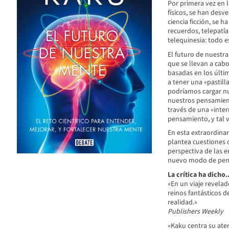
Por primera vez en l
físicos, se han desve
ciencia ficción, se 
recuerdos, telepatía
telequinesia: todo e
El futuro de nuestra
que se llevan a cab
basadas en los últim
a tener una «pastil
podríamos cargar n
nuestros pensamien
través de una «inte
pensamiento, y tal v
En esta extraordinar
plantea cuestiones q
perspectiva de las e
nuevo modo de pens
La crítica ha dicho..
«En un viaje revelad
reinos fantásticos d
realidad.»
Publishers Weekly
«Kaku centra su ate