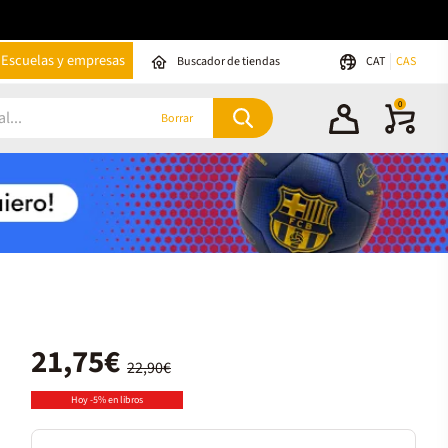
Escuelas y empresas
Buscador de tiendas
CAT
CAS
0
Borrar
21,75€
22,90€
Hoy -5% en libros