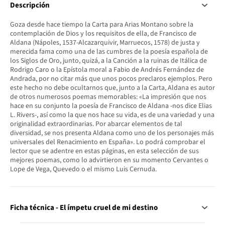
Descripción
Goza desde hace tiempo la Carta para Arias Montano sobre la
contemplación de Dios y los requisitos de ella, de Francisco de
Aldana (Nápoles, 1537-Alcazarquivir, Marruecos, 1578) de justa y
merecida fama como una de las cumbres de la poesía española de
los Siglos de Oro, junto, quizá, a la Canción a la ruinas de Itálica de
Rodrigo Caro o la Epístola moral a Fabio de Andrés Fernández de
Andrada, por no citar más que unos pocos preclaros ejemplos. Pero
este hecho no debe ocultarnos que, junto a la Carta, Aldana es autor
de otros numerosos poemas memorables: «La impresión que nos
hace en su conjunto la poesía de Francisco de Aldana -nos dice Elias
L. Rivers-, así como la que nos hace su vida, es de una variedad y una
originalidad extraordinarias. Por abarcar elementos de tal
diversidad, se nos presenta Aldana como uno de los personajes más
universales del Renacimiento en España». Lo podrá comprobar el
lector que se adentre en estas páginas, en esta selección de sus
mejores poemas, como lo advirtieron en su momento Cervantes o
Lope de Vega, Quevedo o el mismo Luis Cernuda.
Ficha técnica - El ímpetu cruel de mi destino