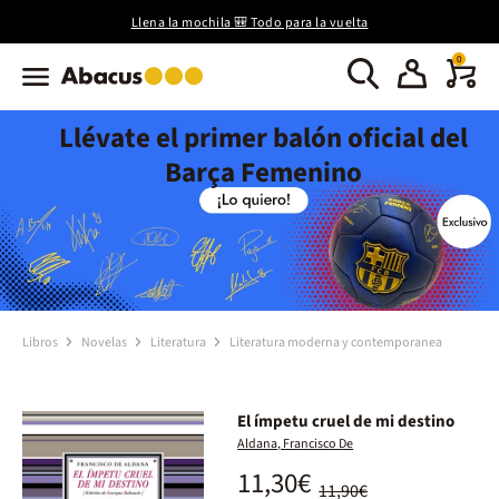
Llena la mochila 🎒 Todo para la vuelta
0
Llévate el primer balón oficial del
Barça Femenino
Libros
Novelas
Literatura
Literatura moderna y contemporanea
El ímpetu cruel de mi destino
Aldana, Francisco De
11,30€
11,90€