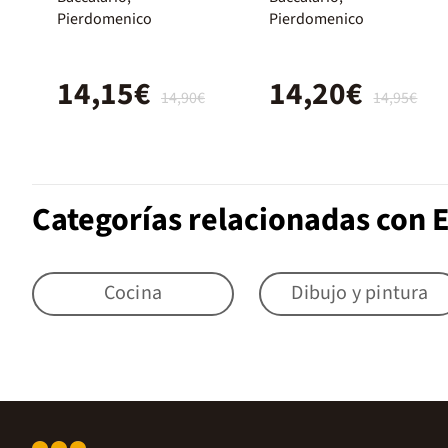
missions
misiones
Pierdomenico
Pierdomenico
secretes pe
secretas para
sobrevivir en
14,15€
14,20€
el mundo de
14,90€
14,95€
los adultos
Categorías relacionadas con 
Cocina
Dibujo y pintura