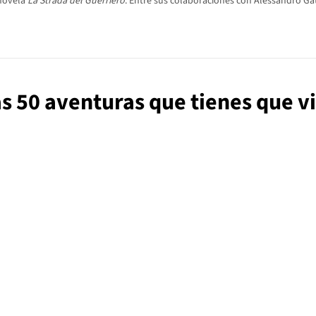
 novela
La Strada del Guerriero
. Entre sus colaboraciones con Alessandro Gat
as 50 aventuras que tienes que vi