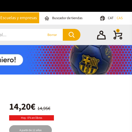
Escuelas y empresas
Buscador de tiendas
CAT
CAS
0
Borrar
14,20€
14,95€
Hoy -5% en libros
A partir de 12 años