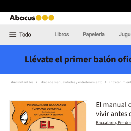
Libros
Papelería
Jugu
Todo
Llévate el primer balón of
Libros Infantiles
Libros de manualidades y entretenimiento
Entretenimien
El manual d
vivir antes 
Baccalario, Pierd