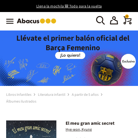
Llena la mochila 🎒 Todo para la vuelta
0
Llévate el primer balón oficial del
Barça Femenino
Libros Infantiles
Literatura infantil
A partir de 5 años
Álbumes ilustrados
El meu gran amic secret
Hye-won, Kyung