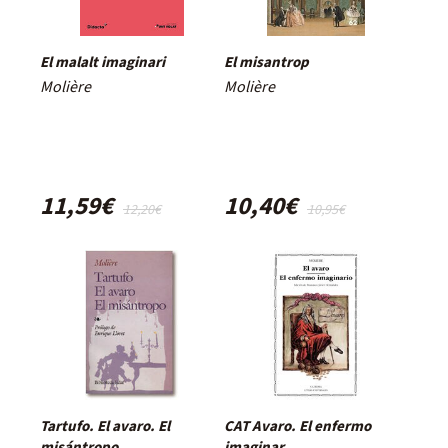
El malalt imaginari
El misantrop
Molière
Molière
11,59€
10,40€
12,20€
10,95€
Tartufo. El avaro. El
CAT Avaro. El enfermo
misántropo
imaginar