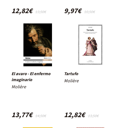
12,82€
9,97€
13,50€
10,50€
El avaro - El enfermo
Tartufo
imaginario
Molière
Molière
13,77€
12,82€
14,50€
13,50€