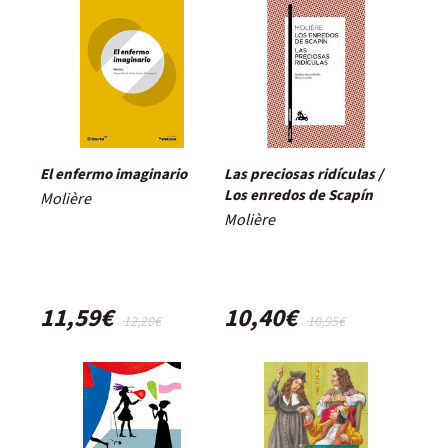
El enfermo imaginario
Las preciosas ridículas /
Los enredos de Scapín
Molière
Molière
11,59€
10,40€
12,20€
10,95€