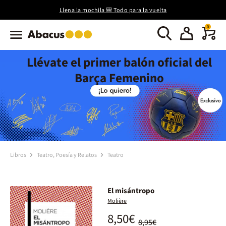
Llena la mochila 🎒 Todo para la vuelta
0
Llévate el primer balón oficial del
Barça Femenino
Libros
Teatro, Poesía y Relatos
Teatro
El misántropo
Molière
8,50€
8,95€