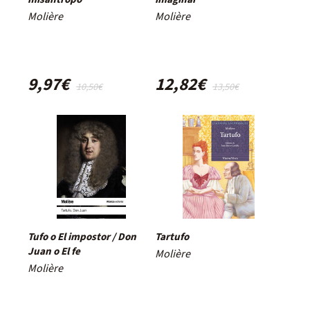
Molière
Molière
9,97€
12,82€
10,50€
13,50€
Tufo o El impostor / Don
Tartufo
Juan o El fe
Molière
Molière