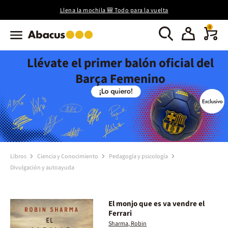
Llena la mochila 🎒 Todo para la vuelta
0
Llévate el primer balón oficial del
Barça Femenino
Libros
Ciencia y Conocimiento
Pedagogía y psicología
Divulgación y autoayuda
El monjo que es va vendre el
Ferrari
Sharma, Robin