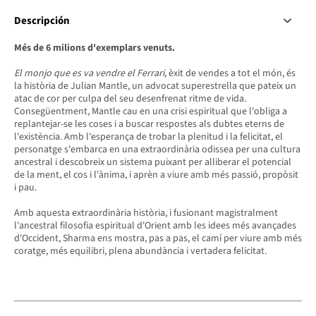
Descripción
Més de 6 milions d'exemplars venuts.
El monjo que es va vendre el Ferrari
, èxit de vendes a tot el món, és
la història de Julian Mantle, un advocat superestrella que pateix un
atac de cor per culpa del seu desenfrenat ritme de vida.
Consegüentment, Mantle cau en una crisi espiritual que l'obliga a
replantejar-se les coses i a buscar respostes als dubtes eterns de
l'existència. Amb l'esperança de trobar la plenitud i la felicitat, el
personatge s'embarca en una extraordinària odissea per una cultura
ancestral i descobreix un sistema puixant per alliberar el potencial
de la ment, el cos i l'ànima, i aprèn a viure amb més passió, propòsit
i pau.
Amb aquesta extraordinària història, i fusionant magistralment
l'ancestral filosofia espiritual d'Orient amb les idees més avançades
d'Occident, Sharma ens mostra, pas a pas, el camí per viure amb més
coratge, més equilibri, plena abundància i vertadera felicitat.