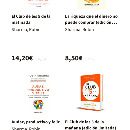
El Club de les 5 de la
La riqueza que el dinero no
matinada
puede comprar (edición
limitada · Verano)
Sharma, Robin
Sharma, Robin
14,20€
8,50€
14,95€
8,95€
Audaz, productivo y feliz
El Club de las 5 de la
mañana (edición limitada)
Sharma, Robin