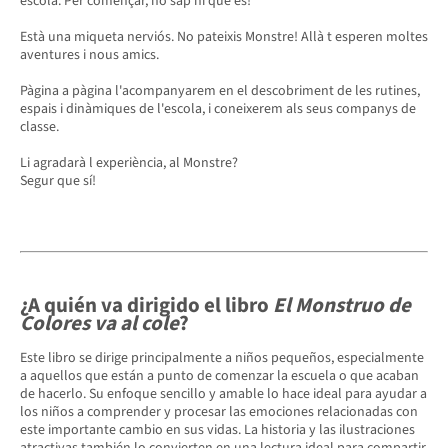
escola. Per començar, no sap ni què és!
Està una miqueta nerviós. No pateixis Monstre! Allà t esperen moltes
aventures i nous amics.
Pàgina a pàgina l'acompanyarem en el descobriment de les rutines,
espais i dinàmiques de l'escola, i coneixerem als seus companys de
classe.
Li agradarà l experiència, al Monstre?
Segur que sí!
¿A quién va dirigido el libro
El Monstruo de
Colores va al cole
?
Este libro se dirige principalmente a niños pequeños, especialmente
a aquellos que están a punto de comenzar la escuela o que acaban
de hacerlo. Su enfoque sencillo y amable lo hace ideal para ayudar a
los niños a comprender y procesar las emociones relacionadas con
este importante cambio en sus vidas. La historia y las ilustraciones
atractivas también lo convierten en una lectura ideal para compartir