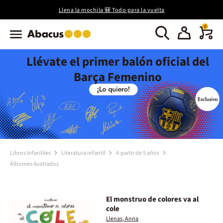
Llena la mochila 🎒 Todo para la vuelta
0
Llévate el primer balón oficial del
Barça Femenino
Libros Infantiles
Literatura infantil
A partir de 5 años
Álbumes ilustrados
El monstruo de colores va al
cole
Llenas, Anna