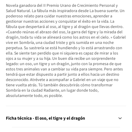
Novela ganadora del II Premio Urano de Crecimiento Personal y
Salud Natural. La fábula más inspiradora desde La buena suerte. Un
poderoso relato para cuidar nuestras emociones, aprender a
gestionar nuestras acciones y conquistar el éxito en la vida. La
fábula que despertará al oso, al tigre y al dragón que llevas dentro.
«Cuando reúnas el abrazo del oso, la garra del tigre y la mirada del
dragón, toda tu vida se alineará como los astros en el cielo. » Gabriel
vive en Sombría, una ciudad triste y gris sumida en una noche
perpetua. Su sastrería se está hundiendo y lo está arrastrando con
ella. Se siente tan perdido que ni siquiera es capaz de mirar a los
ojos a su mujer y a su hija. Un buen día recibe un sorprendente
legado: un oso, un tigre y un dragón, junto con la promesa de que
estos tres animales van a cambiar su vida para siempre. Pero antes
tendrá que estar dispuesto a partir junto a ellos hacia un destino
desconocido. Atrévete a acompañar a Gabriel en un viaje que no
tiene vuelta atrás. Tú también descubrirás cómo transformar
Sombría en la ciudad Radiante, un lugar donde todo,
absolutamente todo, es posible.
Ficha técnica - El oso, el tigre y el dragón