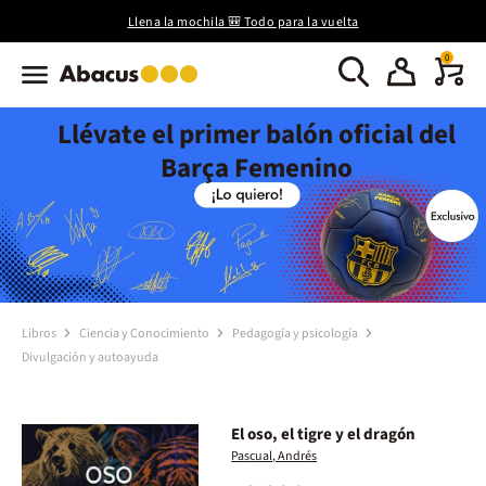
Llena la mochila 🎒 Todo para la vuelta
0
Llévate el primer balón oficial del
Barça Femenino
Libros
Ciencia y Conocimiento
Pedagogía y psicología
Divulgación y autoayuda
El oso, el tigre y el dragón
Pascual, Andrés