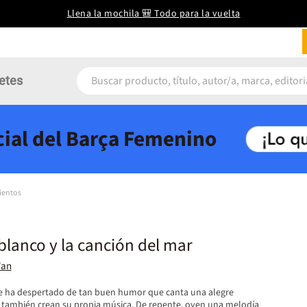
Llena la mochila 🎒 Todo para la vuelta
etes
icial del Barça Femenino
ientos
 blanco y la canción del mar
Van
se ha despertado de tan buen humor que canta una alegre
 también crean su propia música. De repente, oyen una melodía