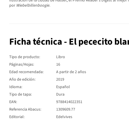
Ilustración de la ciudad de Hasset, el Premio Reader's Digest al mejor i
por
Wiebelbillenboogie.
Ficha técnica - El pececito bl
Tipo de producto:
Libro
Páginas/Hojas:
16
Edad recomendada:
A partir de 2 años
Año de edición:
2019
Idioma:
Español
Tipo de tapa:
Dura
EAN:
9788414022351
Referencia Abacus:
1309609.77
Editorial:
Edelvives