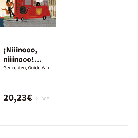
¡Niiinooo,
niiinooo!
Sonidos de
Genechten, Guido Van
vehículos
20,23€
21,30€