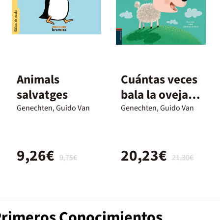
Animals
Cuántas veces
salvatges
bala la oveja
Bea
Genechten, Guido Van
Genechten, Guido Van
9,26€
20,23€
9,75€
21,30€
 Primeros Conocimientos