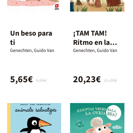
Un beso para
¡TAM TAM!
ti
Ritmo en la
selva
Genechten, Guido Van
Genechten, Guido Van
5,65€
20,23€
5,95€
21,30€