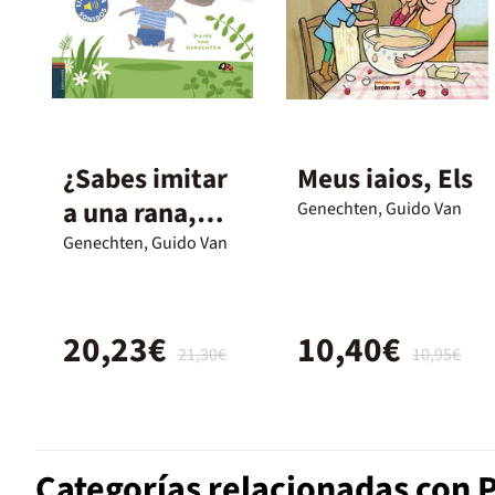
¿Sabes imitar
Meus iaios, Els
a una rana,
Genechten, Guido Van
papá?
Genechten, Guido Van
20,23€
10,40€
21,30€
10,95€
Categorías relacionadas con