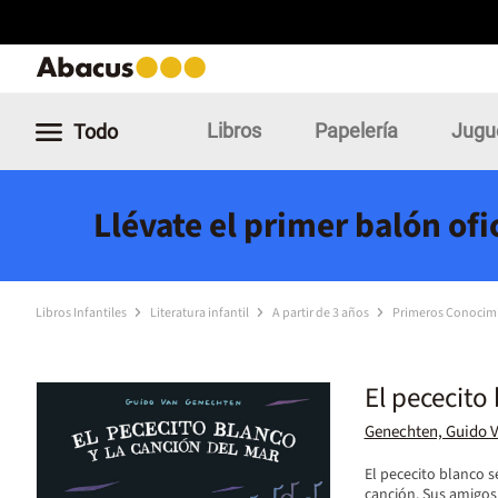
Libros
Papelería
Jugu
Todo
Llévate el primer balón of
Libros Infantiles
Literatura infantil
A partir de 3 años
Primeros Conocim
El pececito
Genechten, Guido 
El pececito blanco 
canción. Sus amigos