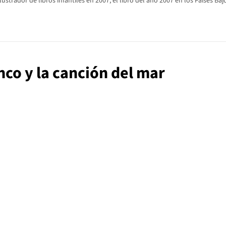
lustrador de libros infantiles en 2007, el libro del año 2007 en los Países Ba
anco y la canción del mar