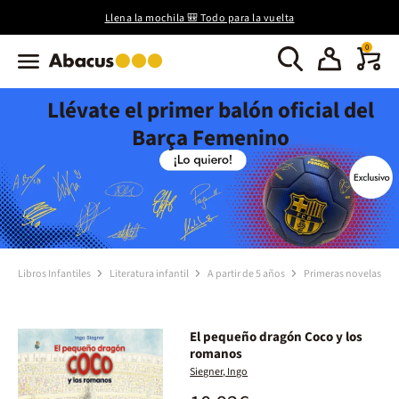
Llena la mochila 🎒 Todo para la vuelta
0
Llévate el primer balón oficial del
Barça Femenino
Libros Infantiles
Literatura infantil
A partir de 5 años
Primeras novelas
El pequeño dragón Coco y los
romanos
Siegner, Ingo