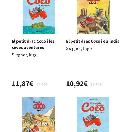
El petit drac Coco i les
El petit drac Coco i els indis
seves aventures
Siegner, Ingo
Siegner, Ingo
11,87€
10,92€
12,50€
11,50€