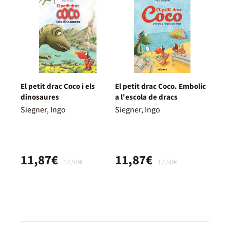
El petit drac Coco i els
El petit drac Coco. Embolic
dinosaures
a l'escola de dracs
Siegner, Ingo
Siegner, Ingo
11,87€
11,87€
12,50€
12,50€