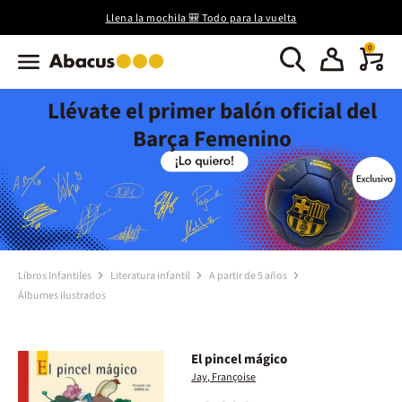
Llena la mochila 🎒 Todo para la vuelta
0
Llévate el primer balón oficial del
Barça Femenino
Libros Infantiles
Literatura infantil
A partir de 5 años
Álbumes ilustrados
El pincel mágico
Jay, Françoise