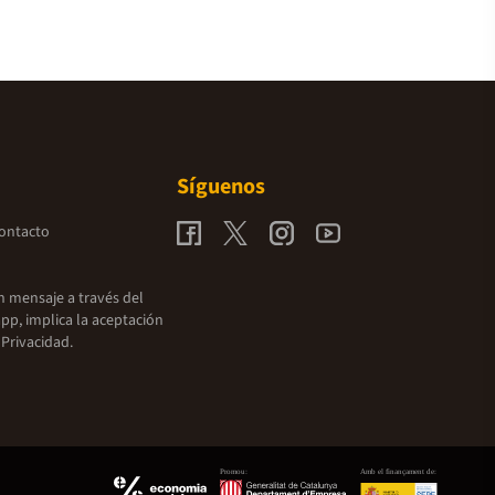
Síguenos
contacto
un mensaje a través del
pp, implica la aceptación
 Privacidad.
Promou:
Amb el finançament de: