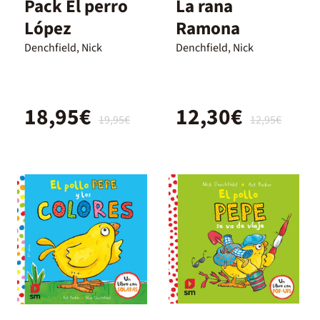
Pack El perro
La rana
López
Ramona
Denchfield, Nick
Denchfield, Nick
18,95€
12,30€
19,95€
12,95€