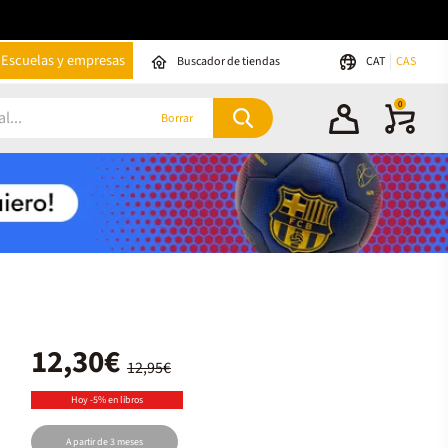
Escuelas y empresas
Buscador de tiendas
CAT
CAS
0
Borrar
12,30€
12,95€
Hoy -5% en libros
A partir de 3 meses