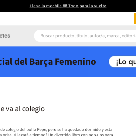
Llena la mochila 🎒 Todo para la vuelta
etes
icial del Barça Femenino
e va al colegio
a de colegio del pollo Pepe, pero se ha quedado dormido y esta
prisa. ¿Llegará a tiempo? Un divertido libro con pop-ups para