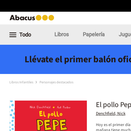
Libros
Papelería
Jugu
Todo
Llévate el primer balón of
Libros Infantiles
Personajes destacados
El pollo Pep
Denchfield, Nick
Hoy es el primer dí
mañana tiene mucha 