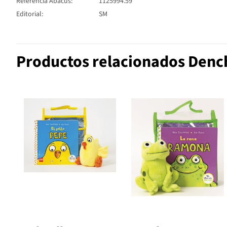
Referencia Abacus:
1125994.59
Editorial:
SM
Productos relacionados Dench