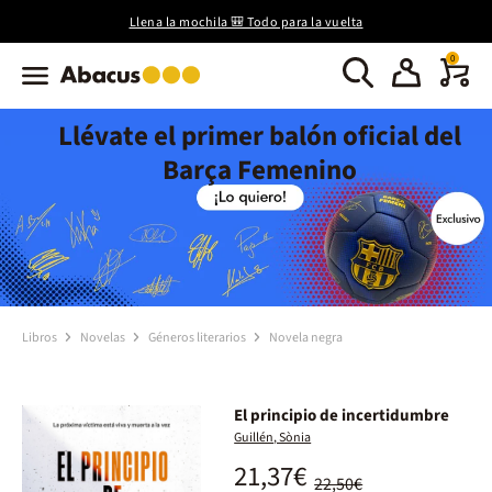
Llena la mochila 🎒 Todo para la vuelta
0
Llévate el primer balón oficial del
Barça Femenino
Libros
Novelas
Géneros literarios
Novela negra
El principio de incertidumbre
Guillén, Sònia
21,37€
22,50€