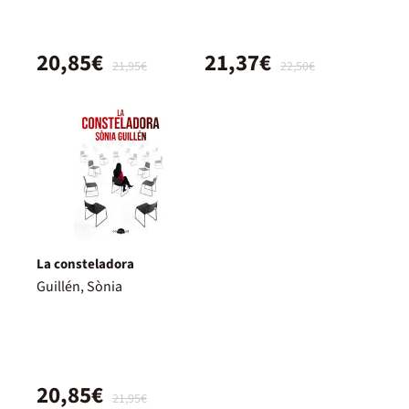
20,85€
21,37€
21,95€
22,50€
La consteladora
Guillén, Sònia
20,85€
21,95€