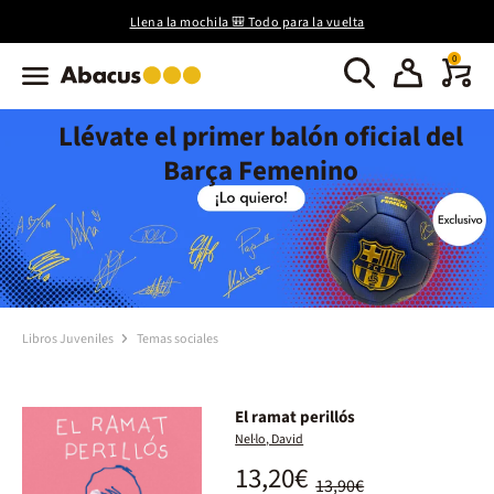
Llena la mochila 🎒 Todo para la vuelta
0
Llévate el primer balón oficial del
Barça Femenino
Libros Juveniles
Temas sociales
El ramat perillós
Nel·lo, David
13,20€
13,90€