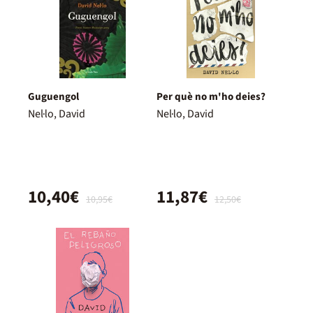
Guguengol
Per què no m'ho deies?
Nel·lo, David
Nel·lo, David
10,40€
11,87€
10,95€
12,50€