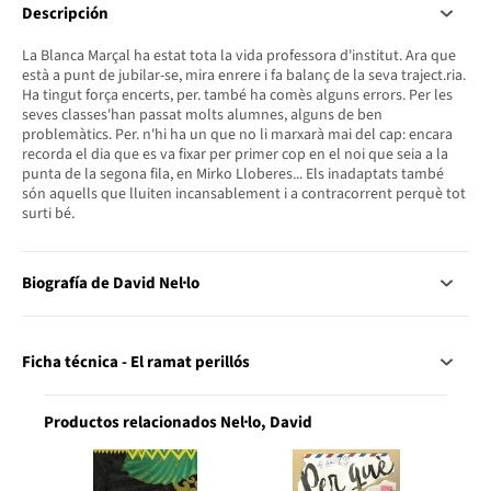
Descripción
La Blanca Marçal ha estat tota la vida professora d'institut. Ara que
està a punt de jubilar-se, mira enrere i fa balanç de la seva traject.ria.
Ha tingut força encerts, per. també ha comès alguns errors. Per les
seves classes'han passat molts alumnes, alguns de ben
problemàtics. Per. n'hi ha un que no li marxarà mai del cap: encara
recorda el dia que es va fixar per primer cop en el noi que seia a la
punta de la segona fila, en Mirko Lloberes... Els inadaptats també
són aquells que lluiten incansablement i a contracorrent perquè tot
surti bé.
Biografía de David Nel·lo
Ficha técnica - El ramat perillós
Productos relacionados Nel·lo, David