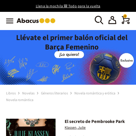
Llena la mochila 🎒 Todo para la vuelta
0
Llévate el primer balón oficial del
Barça Femenino
Libros
Novelas
Géneros literarios
Novela romántica y erótica
Novela romántica
El secreto de Pembrooke Park
Klassen, Julie