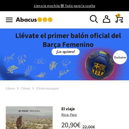
Llena la mochila 🎒 Todo para la vuelta
0
Llévate el primer balón oficial del
Barça Femenino
Libros
Cómic
Cómic europeo
El viaje
Roca, Paco
20,90€
22,00€