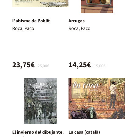
L'abisme de l'oblit
Arrugas
Roca, Paco
Roca, Paco
23,75€
14,25€
25,00€
15,00€
El invierno del dibujante.
La casa (català)