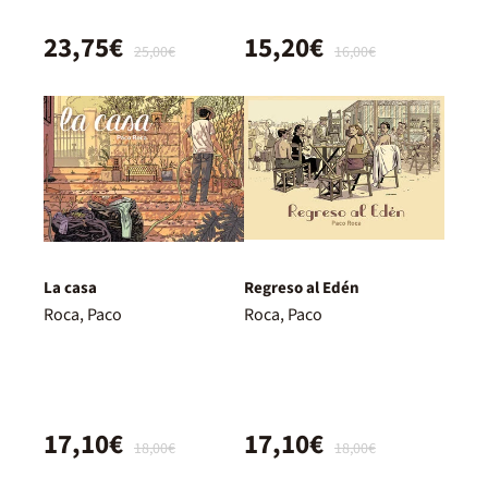
23,75€
15,20€
25,00€
16,00€
La casa
Regreso al Edén
Roca, Paco
Roca, Paco
17,10€
17,10€
18,00€
18,00€