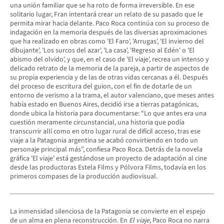
una unión familiar que se ha roto de forma irreversible. En ese
solitario lugar, Fran intentará crear un relato de su pasado que le
permita mirar hacia delante. Paco Roca continúa con su proceso de
indagación en la memoria después de las diversas aproximaciones
que ha realizado en obras como 'El Faro', 'Arrugas', 'El invierno del
dibujante', 'Los surcos del azar', 'La casa', 'Regreso al Edén' o 'El
abismo del olvido', y que, en el caso de 'El viaje', recrea un intenso y
delicado retrato de la memoria de la pareja, a partir de aspectos de
su propia experiencia y de las de otras vidas cercanas a él. Después
del proceso de escritura del guion, con el fin de dotarle de un
entorno de verismo a la trama, el autor valenciano, que meses antes
había estado en Buenos Aires, decidió irse a tierras patagónicas,
donde ubica la historia para documentarse: “Lo que antes era una
cuestión meramente circunstancial, una historia que podía
transcurrir allí como en otro lugar rural de difícil acceso, tras ese
viaje a la Patagonia argentina se acabó convirtiendo en todo un
personaje principal más”, confiesa Paco Roca. Detrás de la novela
gráfica 'El viaje' está gestándose un proyecto de adaptación al cine
desde las productoras Estela Films y Pólvora Films, todavía en los
primeros compases de la producción audiovisual.
La inmensidad silenciosa de la Patagonia se convierte en el espejo
de un alma en plena reconstrucción. En
El viaje
, Paco Roca no narra