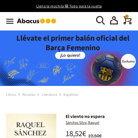
Llena la mochila 🎒 Todo para la vuelta
0
Llévate el primer balón oficial del
Barça Femenino
Libros
Novelas
Literatura
Española
El viento no espera
Sánchez Silva, Raquel
18,52€
19,50€