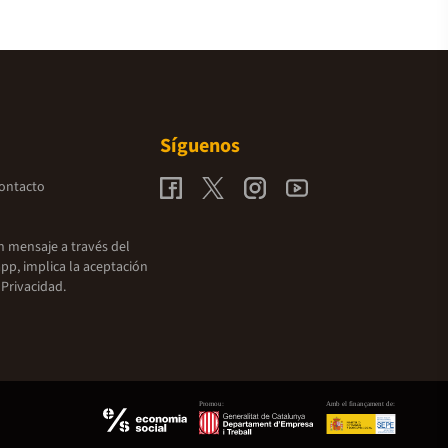
Síguenos
contacto
un mensaje a través del
pp, implica la aceptación
 Privacidad.
Promou:
Amb el finançament de: