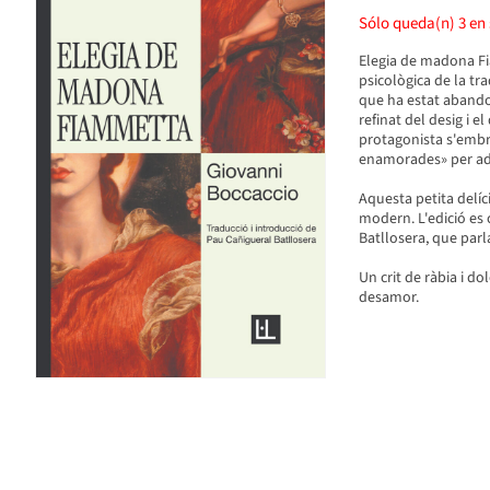
Sólo queda(n)
3
en 
Elegia de madona Fi
psicològica de la tr
que ha estat abando
refinat del desig i e
protagonista s'embra
enamorades» per adv
Aquesta petita delíc
modern. L'edició es
Batllosera, que parl
Un crit de ràbia i d
desamor.