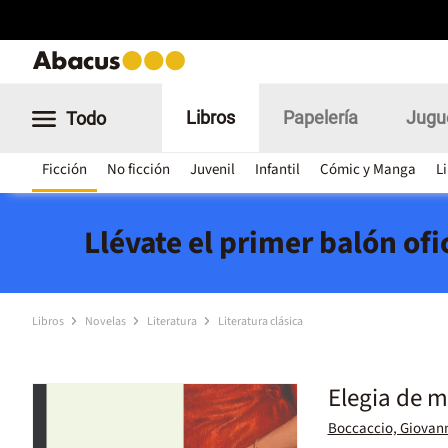
Libros
Papelería
Jugu
Todo
Ficción
No ficción
Juvenil
Infantil
Cómic y Manga
L
Llévate el primer balón of
Libros
Novelas
Literatura
Literatura clásica
Elegia de 
Boccaccio, Giovan