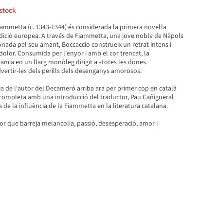
stock
ammetta (c. 1343-1344) és considerada la primera novel·la
adició europea. A través de Fiammetta, una jove noble de Nàpols
nada pel seu amant, Boccaccio construeix un retrat intens i
l dolor. Consumida per l'enyor i amb el cor trencat, la
nca en un llarg monòleg dirigit a «totes les dones
ertir-les dels perills dels desenganys amorosos.
ia de l'autor del Decameró arriba ara per primer cop en català
 completa amb una introducció del traductor, Pau Cañigueral
a de la influència de la Fiammetta en la literatura catalana.
olor que barreja melancolia, passió, desesperació, amor i