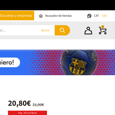
Escuelas y empresas
Buscador de tiendas
CAT
CAS
0
Borrar
20,80€
21,90€
Hoy -5% en libros