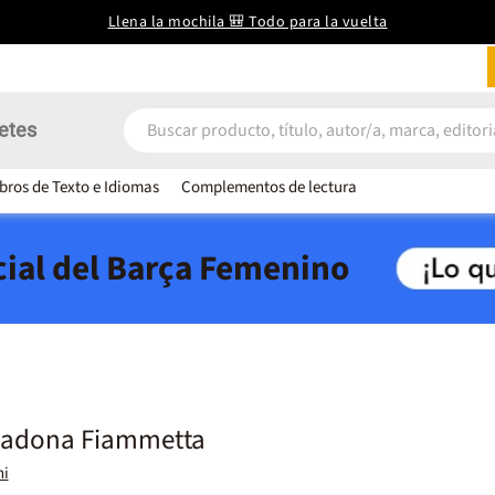
Llena la mochila 🎒 Todo para la vuelta
etes
ibros de Texto e Idiomas
Complementos de lectura
icial del Barça Femenino
madona Fiammetta
ni