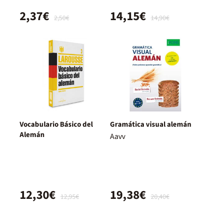
2,37€
14,15€
2,50€
14,90€
Vocabulario Básico del
Gramática visual alemán
Alemán
Aavv
12,30€
19,38€
12,95€
20,40€