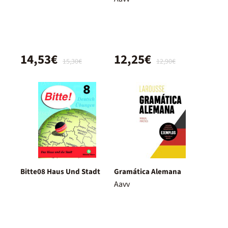
fremdsprache
14,53€
12,25€
15,30€
12,90€
Bitte08 Haus Und Stadt
Gramática Alemana
Aavv