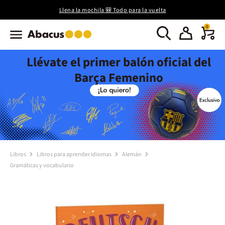
Llena la mochila 🎒 Todo para la vuelta
0
Llévate el primer balón oficial del
Barça Femenino
Libros
Libros para aprender idiomas
Alemán
Gramáticas y vocabulario