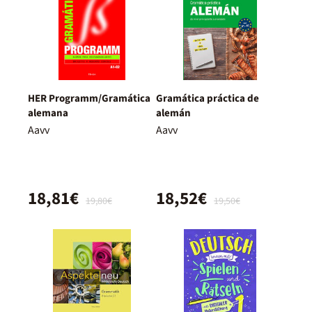
HER Programm/Gramática
Gramática práctica de
alemana
alemán
Aavv
Aavv
18,81€
18,52€
19,80€
19,50€