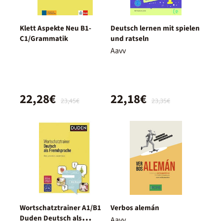
Klett Aspekte Neu B1-
Deutsch lernen mit spielen
C1/Grammatik
und ratseln
Aavv
22,28€
22,18€
23,45€
23,35€
Wortschatztrainer A1/B1
Verbos alemán
Duden Deutsch als
Aavv