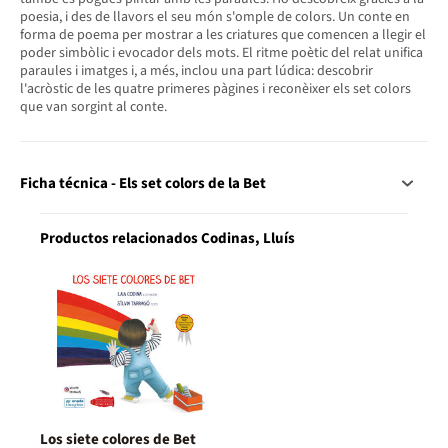
poesia, i des de llavors el seu món s'omple de colors. Un conte en
forma de poema per mostrar a les criatures que comencen a llegir el
poder simbòlic i evocador dels mots. El ritme poètic del relat unifica
paraules i imatges i, a més, inclou una part lúdica: descobrir
l'acròstic de les quatre primeres pàgines i reconèixer els set colors
que van sorgint al conte.
Ficha técnica - Els set colors de la Bet
Productos relacionados Codinas, Lluís
Los siete colores de Bet