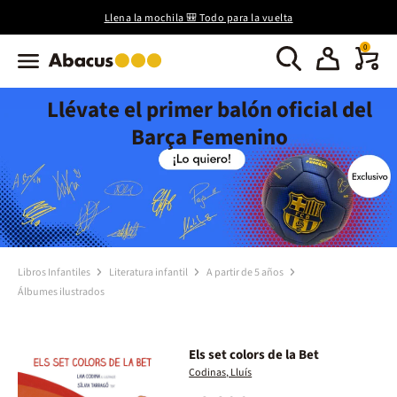
Llena la mochila 🎒 Todo para la vuelta
0
Llévate el primer balón oficial del
Barça Femenino
Libros Infantiles
Literatura infantil
A partir de 5 años
Álbumes ilustrados
Els set colors de la Bet
Codinas, Lluís