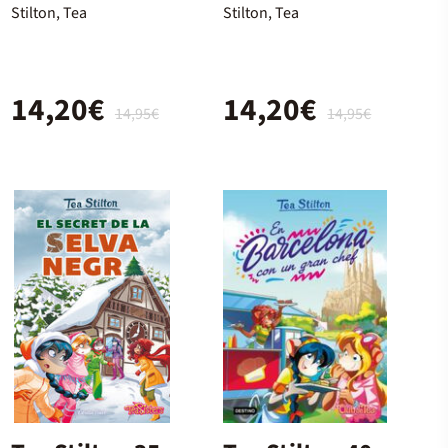
dels escacs
Romeo y
Stilton, Tea
Stilton, Tea
Julieta
14,20€
14,20€
14,95€
14,95€