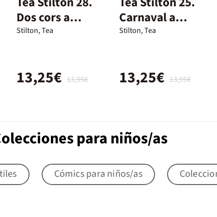
Tea Stilton 28.
Tea Stilton 25.
Dos cors a
Carnaval a
Londres
Venècia
Stilton, Tea
Stilton, Tea
13,25€
13,25€
13,95€
13,95€
Colecciones para niños/as
tiles
Cómics para niños/as
Coleccio