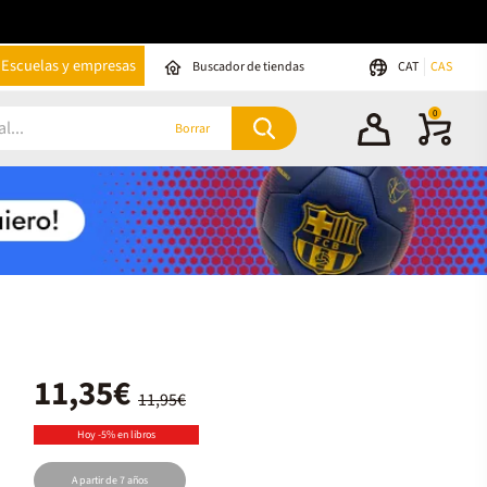
Escuelas y empresas
Buscador de tiendas
CAT
CAS
0
Borrar
11,35€
11,95€
Hoy -5% en libros
A partir de 7 años