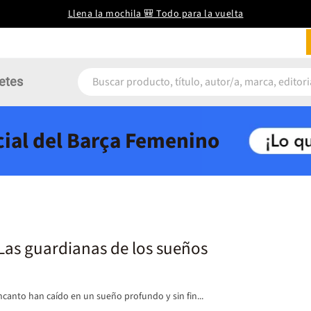
Llena la mochila 🎒 Todo para la vuelta
etes
icial del Barça Femenino
Las guardianas de los sueños
canto han caído en un sueño profundo y sin fin...