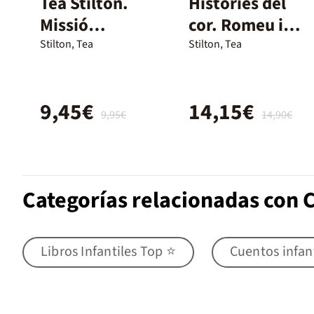
Tea Stilton.
Històries del
Missió
cor. Romeu i
vacances 4
Julieta
Stilton, Tea
Stilton, Tea
9,45€
14,15€
9,95€
14,90€
Categorías relacionadas con 
Libros Infantiles Top ⭐
Cuentos infan