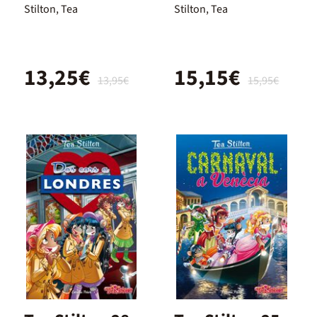
secreta
Stilton, Tea
Stilton, Tea
13,25€
15,15€
13,95€
15,95€