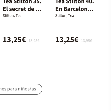
Tea Stilton 35.
Tea Stilton 40.
El secret de la
En Barcelona
Selva Negra
con un gran
Stilton, Tea
Stilton, Tea
chef
13,25€
13,25€
13,95€
13,95€
nes para niños/as