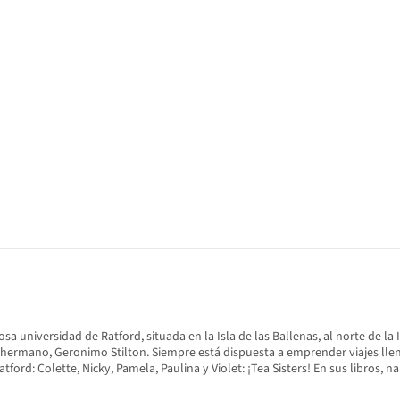
giosa universidad de Ratford, situada en la Isla de las Ballenas, al norte de la 
su hermano, Geronimo Stilton. Siempre está dispuesta a emprender viajes lle
rd: Colette, Nicky, Pamela, Paulina y Violet: ¡Tea Sisters! En sus libros, n