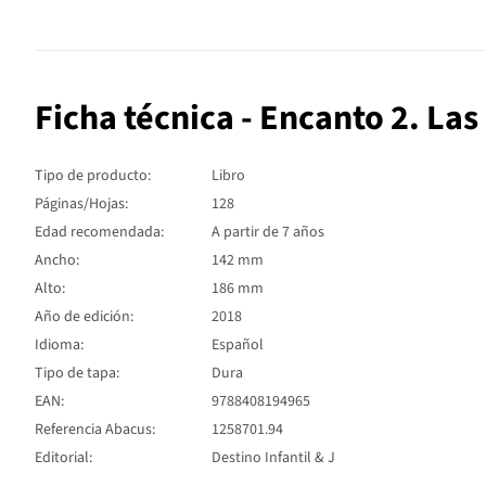
Ficha técnica - Encanto 2. La
Tipo de producto:
Libro
Páginas/Hojas:
128
Edad recomendada:
A partir de 7 años
Ancho:
142 mm
Alto:
186 mm
Año de edición:
2018
Idioma:
Español
Tipo de tapa:
Dura
EAN:
9788408194965
Referencia Abacus:
1258701.94
Editorial:
Destino Infantil & J