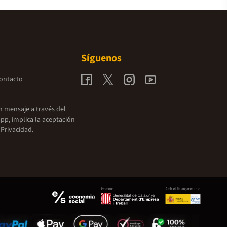
Síguenos
contacto
un mensaje a través del
pp, implica la aceptación
 Privacidad.
Promou:
Amb el finançament de: