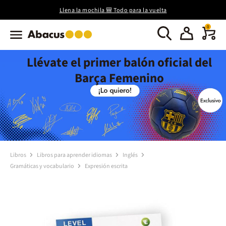
Llena la mochila 🎒 Todo para la vuelta
0
Llévate el primer balón oficial del
Barça Femenino
Libros
Libros para aprender idiomas
Inglés
Gramáticas y vocabulario
Expresión escrita