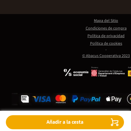
Mapa del Sitio
Condiciones de compra
Política de privacidad
Política de cookies
© Abacus Cooperativa 2023
Promou:
Amb
Añadir a la cesta