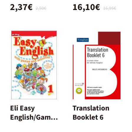
2,37€
16,10€
2,50€
16,95€
Eli Easy
Translation
English/Games
Booklet 6
<(>&<)>