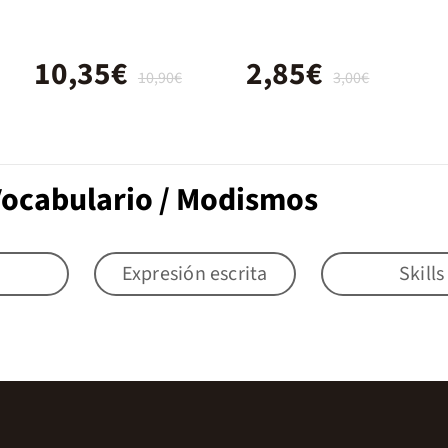
Activities 1
10,35€
2,85€
10,90€
3,00€
Vocabulario / Modismos
Expresión escrita
Skills