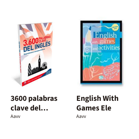
3600 palabras
English With
clave del
Games Ele
inglés
Aavv
Aavv