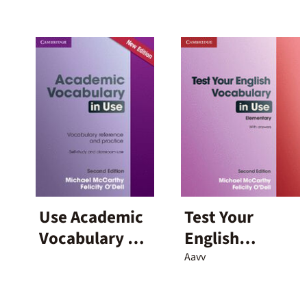
Use Academic
Test Your
Vocabulary 2E
English
+Key
Vocabulary in
Aavv
Use
Elementary