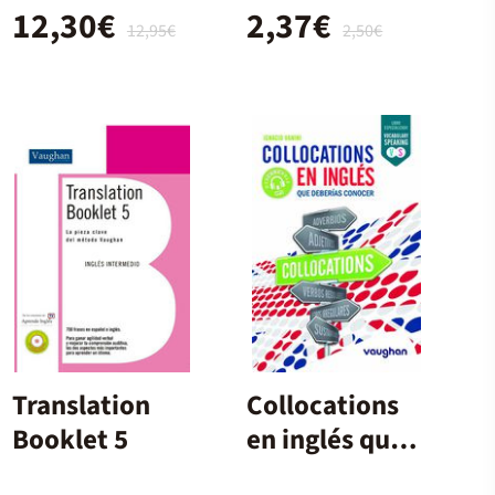
12,30€
2,37€
12,95€
2,50€
Translation
Collocations
Booklet 5
en inglés que
deberías