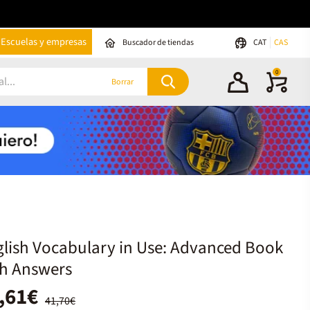
Escuelas y empresas
Buscador de tiendas
CAT
CAS
0
Borrar
lish Vocabulary in Use: Advanced Book
th Answers
,61€
41,70€