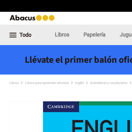
Libros
Papelería
Jugu
Todo
Llévate el primer balón of
Libros
Libros para aprender idiomas
Inglés
Gramáticas y vocabulario