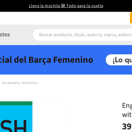
Llena la mochila 🎒 Todo para la vuelta
etes
icial del Barça Femenino
Vocabulario / Modismos
Eng
wi
39