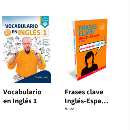
Vocabulario
Frases clave
en Inglés 1
Inglés-Español
Volumen 2
Aavv