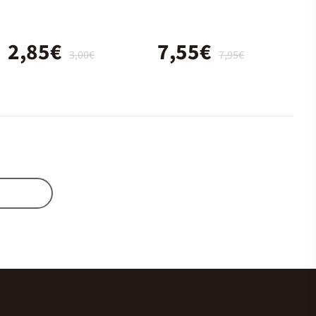
conocer
2,85€
7,55€
3,00€
7,95€