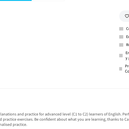
C
E
R
En
y 
Pr
Co
tions and practice for advanced level (C1 to C2) learners of English. Perfe
 practice exercises. Be confident about what you are learning, thanks to Ca
alised practice.