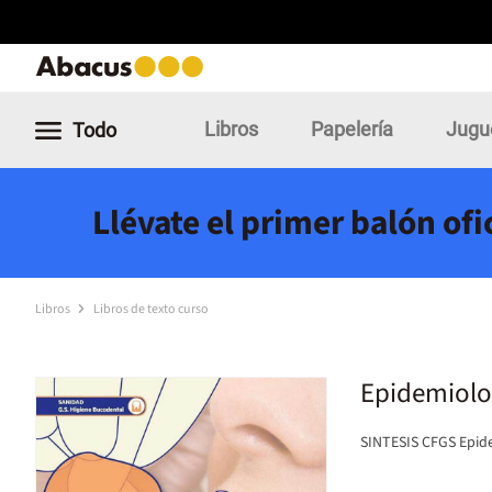
Libros
Papelería
Jugu
Todo
Llévate el primer balón of
Libros
Libros de texto curso
Epidemiolog
SINTESIS CFGS Epide