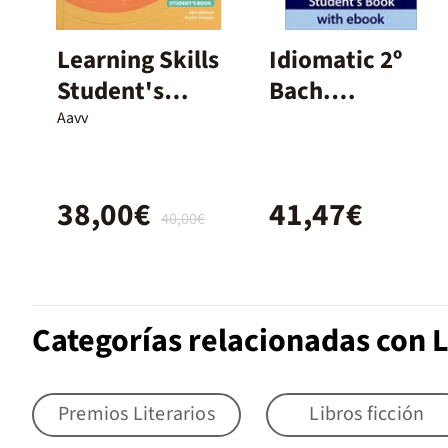
Learning Skills
Idiomatic 2º
Student's
Bach.
Book - 1r Batx.
Student's
Aavv
Book with
Ebook
38,00€
41,47€
40,00€
Categorías relacionadas con L
Premios Literarios
Libros ficción