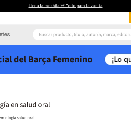
Llena la mochila 🎒 Todo para la vuelta
etes
icial del Barça Femenino
ía en salud oral
miologia salud oral