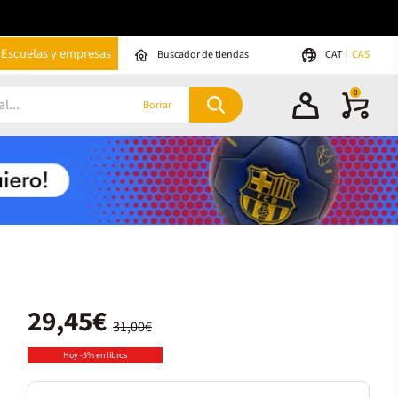
Escuelas y empresas
Buscador de tiendas
CAT
CAS
0
Borrar
29,45€
31,00€
Hoy -5% en libros