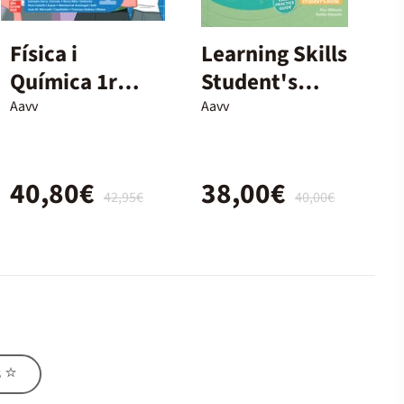
Física i
Learning Skills
Química 1r
Student's
Batxillerat
Book - 2n
Aavv
Aavv
Batx.
40,80€
38,00€
42,95€
40,00€
s ⭐