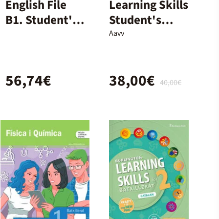
English File
Learning Skills
B1. Student's
Student's
Book and
Book - 2º
Aavv
Workbook +
Bach.
Digital (With
56,74€
38,00€
Key Pack)
40,00€