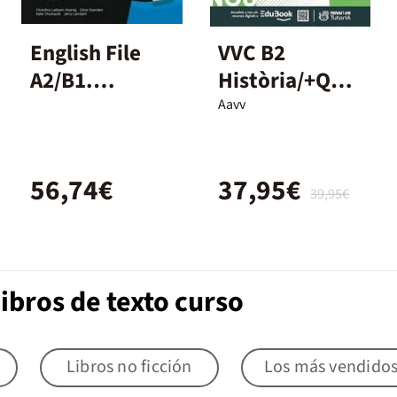
English File
VVC B2
A2/B1.
Història/+QA+
Student's
DG/DUAL/26
Aavv
Book and
Workbook +
56,74€
37,95€
Digital
39,95€
(Without Key
Pack)
ibros de texto curso
Libros no ficción
Los más vendido