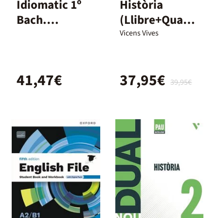
Idiomatic 1º
Història
Bach.
(Llibre+Quade
Student's
rn+Digital)
Vicens Vives
Book with
Dual
Ebook
41,47€
37,95€
39,95€