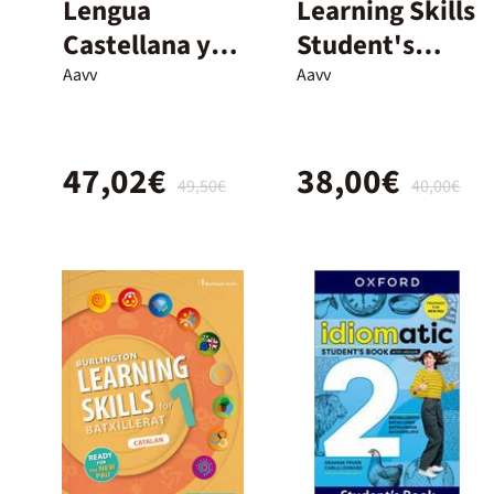
Lengua
Learning Skills
Castellana y
Student's
Literatura – 1º
Book - 1º
Aavv
Aavv
y 2º
Bach.
Bachillerato –
47,02€
38,00€
Nuevo
49,50€
40,00€
Proyecto
Delfos