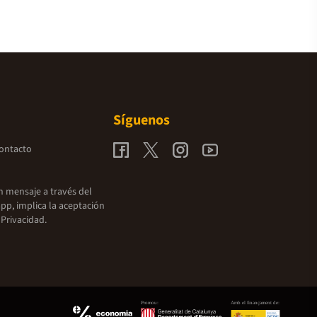
Síguenos
contacto
un mensaje a través del
pp, implica la aceptación
 Privacidad.
Promou:
Amb el finançament de: