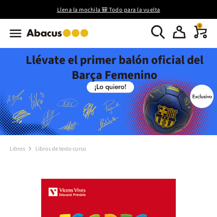
Llena la mochila 🎒 Todo para la vuelta
0
Llévate el primer balón oficial del
Barça Femenino
Libros
Libros de texto curso