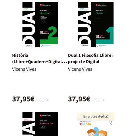
Història
Dual 1 Filosofia Llibre i
(Llibre+Quadern+Digital)
projecte Digital
Dual
Vicens Vives
Vicens Vives
37,95€
37,95€
39,95€
39,95€