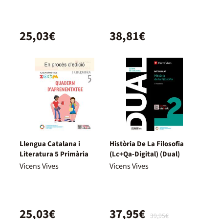
25,03€
38,81€
Llengua Catalana i
Història De La Filosofia
Literatura 5 Primària
(Lc+Qa-Digital) (Dual)
Vicens Vives
Vicens Vives
25,03€
37,95€
39,95€