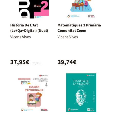
Història De L'Art
Matemàtiques 3 Primària
(Lc+Qa+Digital) (Dual)
Comunitat Zoom
Vicens Vives
Vicens Vives
37,95€
39,74€
39,95€