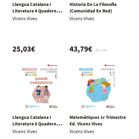
Llengua Catalana I
Historia De La Filosofia
Literatura 4 Quadern
(Comunidad En Red)
Aprenentatge Comunitat
Vicens Vives
Vicens Vives
Zoom Catalunya
25,03€
43,79€
46,10€
Llengua Catalana I
Matemàtiques 1r Trimestre
Literatura 6 Quadern
Ed. Vicens Vives
Aprenentatge Comunitat
Vicens Vives
Vicens Vives
Zoom Catalunya