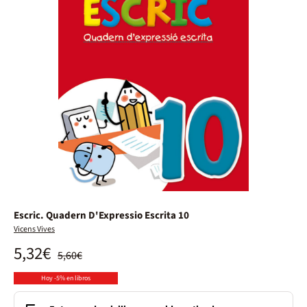
Escric. Quadern D'Expressio Escrita 10
Vicens Vives
5,32€
5,60€
Hoy -5% en libros