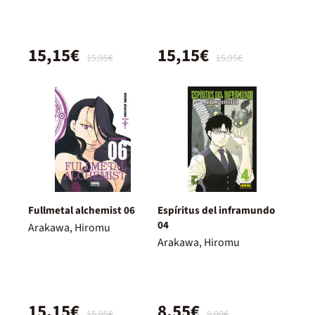
15,15€
15,15€
15,95€
15,95€
Fullmetal alchemist 06
Espíritus del inframundo
04
Arakawa, Hiromu
Arakawa, Hiromu
15,15€
8,55€
15,95€
9,00€