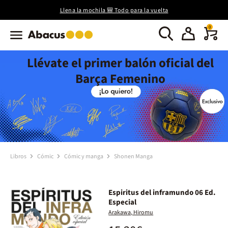
Llena la mochila 🎒 Todo para la vuelta
0
Llévate el primer balón oficial del
Barça Femenino
Libros
Cómic
Cómic y manga
Shonen Manga
Espiritus del inframundo 06 Ed.
Especial
Arakawa, Hiromu