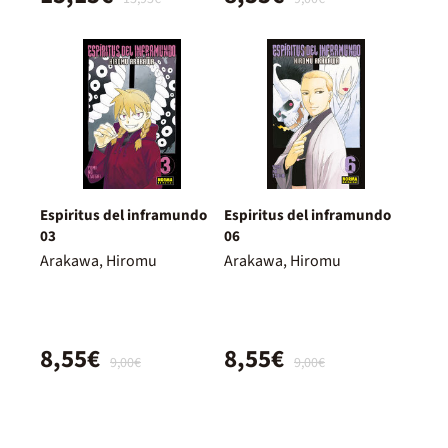
Espiritus del inframundo
Espiritus del inframundo
03
06
Arakawa, Hiromu
Arakawa, Hiromu
8,55€
8,55€
9,00€
9,00€