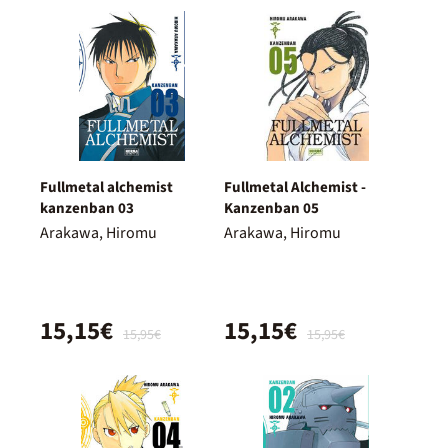
Fullmetal alchemist
Fullmetal Alchemist -
kanzenban 03
Kanzenban 05
Arakawa, Hiromu
Arakawa, Hiromu
15,15€
15,15€
15,95€
15,95€