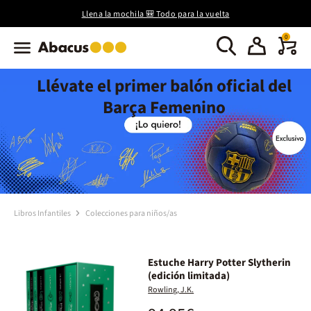
Llena la mochila 🎒 Todo para la vuelta
0
Llévate el primer balón oficial del
Barça Femenino
Libros Infantiles
Colecciones para niños/as
Estuche Harry Potter Slytherin
(edición limitada)
Rowling, J.K.