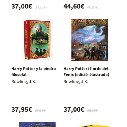
37,00€
44,60€
38,95€
46,95€
Harry Potter y la piedra
Harry Potter i l'orde del
filosofal
Fènix (edició il·lustrada)
Rowling, J.K.
Rowling, J.K.
37,95€
37,00€
39,95€
38,95€