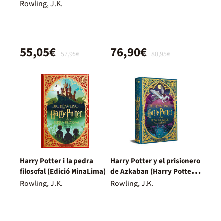
[ediciones ilustradas
Rowling, J.K.
interactivas] 4)
55,05€
76,90€
57,95€
80,95€
Harry Potter i la pedra
Harry Potter y el prisionero
filosofal (Edició MinaLima)
de Azkaban (Harry Potter
[edición MinaLima] 3)
Rowling, J.K.
Rowling, J.K.