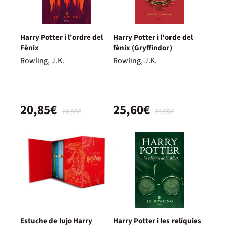
Harry Potter i l'ordre del
Harry Potter i l'orde del
Fènix
fènix (Gryffindor)
Rowling, J.K.
Rowling, J.K.
20,85€
25,60€
21,95€
26,95€
Estuche de lujo Harry
Harry Potter i les relíquies