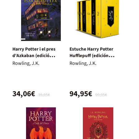
Harry Potter i el pres
Estuche Harry Potter
d'Azkaban (edició
Hufflepuff (edición
il·lustrada)
limitada)
Rowling, J.K.
Rowling, J.K.
34,06€
94,95€
35,85€
99,95€