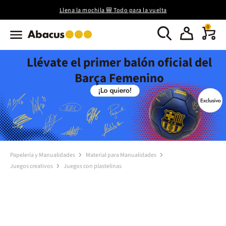
Llena la mochila 🎒 Todo para la vuelta
0
Llévate el primer balón oficial del
Barça Femenino
Papelería y Manualidades
Material para Manualidades
Juegos creativos
Juegos con plastelinas