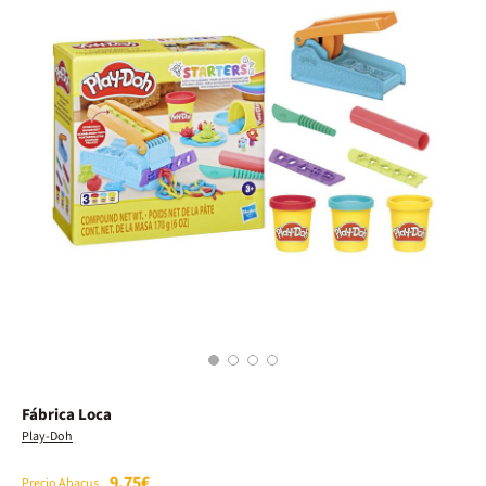
1
2
3
4
Fábrica Loca
Play-Doh
9,75€
Precio Abacus