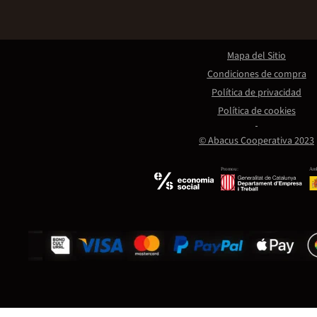
Mapa del Sitio
Condiciones de compra
Política de privacidad
Política de cookies
© Abacus Cooperativa 2023
Promou:
Amb