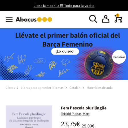
Llena la mochila 🎒 Todo para la vuelta
0
Llévate el primer balón oficial del
Barça Femenino
Libros
Libros para aprender idiomas
Catalán
Materiales de aula
Fem l'escola plurilingüe
Teixidó Planas, Mart
23,75€
25,00€