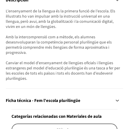
Descripción
L'ensenyament de la llengua és la primera funció de l'escola. Els
il·lustrats ho van impulsar amb la instrucció universal en una
llengua, però avui, amb la globalització i la comunicació digital,
vivim en un món de llengües.
Amb la intercomprensió com a mètode, els alumnes
desesnvoluparan la competència personal plurilingüe que els
permetrà comprendre més llengües de forma aproximativa i
progressiva.
Canviar el model d'ensenyament de llengües oficials i llengües
estrangeres pel model d'educació plurilingüe és una tasca a fer per
les escoles de tots els països i tots els docents han d'esdevenir
plurilingües.
Ficha técnica - Fem l'escola plurilingüe
Categorías relacionadas con Materiales de aula