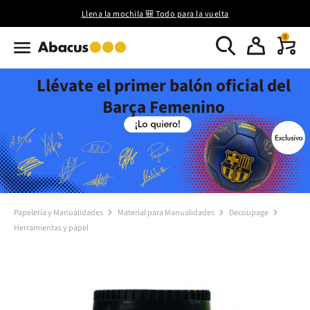
Llena la mochila 🎒 Todo para la vuelta
0
Llévate el primer balón oficial del
Barça Femenino
Papelería y Manualidades
Material para Manualidades
Decoupage
Herramientas y papel