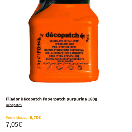
Fijador Décopatch Paperpatch purpurina 180g
Décopatch
6,70€
Precio Abacus
7,05€