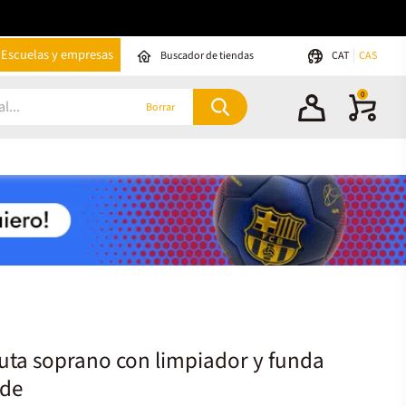
Escuelas y empresas
Buscador de tiendas
CAT
CAS
0
Borrar
uta soprano con limpiador y funda
rde