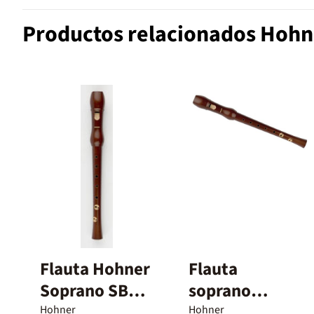
Productos relacionados Hohn
Flauta Hohner
Flauta
Soprano SB
soprano
9550 Madera
Hohner
Hohner
Hohner