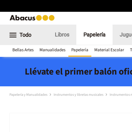
Libros
Papelería
Jugu
Todo
Bellas Artes
Manualidades
Papelería
Material Escolar
T
Llévate el primer balón of
Papelería y Manualidades
Instrumentos y libretas musicales
Instrumentos 