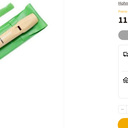
Hohn
Precio
11