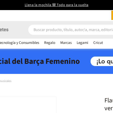
Llena la mochila 🎒 Todo para la vuelta
etes
ecnología y Consumibles
Regalo
Marcas
Legami
Cricut
icial del Barça Femenino
musicales
Fla
ve