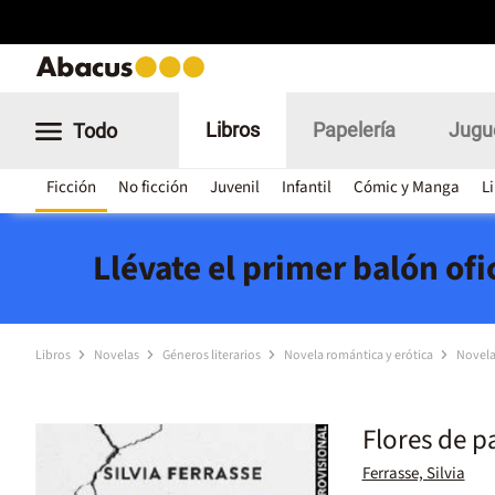
Libros
Papelería
Jugu
Todo
Ficción
No ficción
Juvenil
Infantil
Cómic y Manga
L
Llévate el primer balón of
Libros
Novelas
Géneros literarios
Novela romántica y erótica
Novela
Flores de p
Ferrasse, Silvia