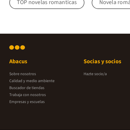
TOP novelas romanticas
Novela romá
Abacus
Socias y socios
Sobre nosotros
Hazte socio/a
Calidad y medio ambiente
Buscador de tiendas
Trabaja con nosotros
Empresas y escuelas