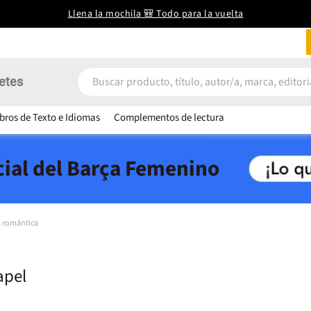
Llena la mochila 🎒 Todo para la vuelta
etes
ibros de Texto e Idiomas
Complementos de lectura
icial del Barça Femenino
 romántica
apel