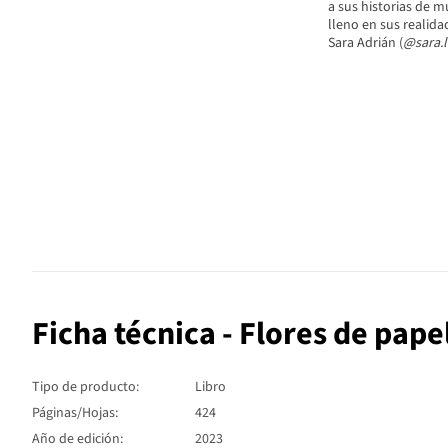
a sus historias de m
lleno en sus realida
Sara Adrián (
@sara.l
Ficha técnica - Flores de pape
Tipo de producto:
Libro
Páginas/Hojas:
424
Año de edición:
2023