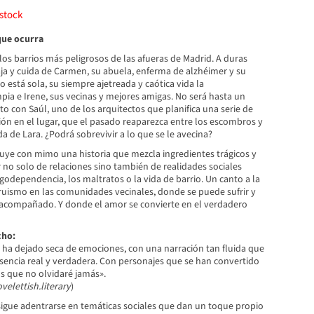
stock
que ocurra
los barrios más peligrosos de las afueras de Madrid. A duras
aja y cuida de Carmen, su abuela, enferma de alzhéimer y su
o está sola, su siempre ajetreada y caótica vida la
a e Irene, sus vecinas y mejores amigas. No será hasta un
o con Saúl, uno de los arquitectos que planifica una serie de
ión en el lugar, que el pasado reaparezca entre los escombros y
da de Lara. ¿Podrá sobrevivir a lo que se le avecina?
ruye con mimo una historia que mezcla ingredientes trágicos y
 no solo de relaciones sino también de realidades sociales
ogodependencia, los maltratos o la vida de barrio. Un canto a la
truismo en las comunidades vecinales, donde se puede sufrir y
 acompañado. Y donde el amor se convierte en el verdadero
cho:
 ha dejado seca de emociones, con una narración tan fluida que
sencia real y verdadera. Con personajes que se han convertido
os que no olvidaré jamás».
elettish.literary
)
nsigue adentrarse en temáticas sociales que dan un toque propio