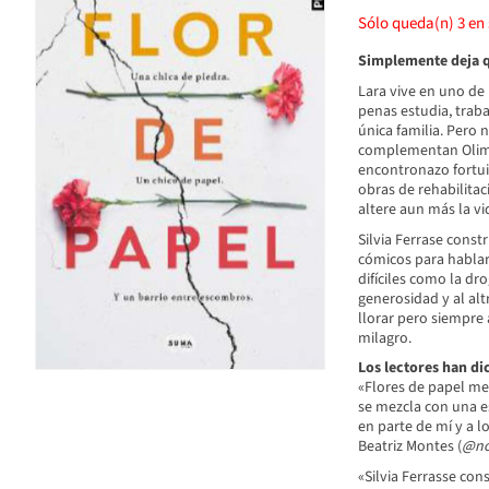
Sólo queda(n)
3
en 
Simplemente deja 
Lara vive en uno de 
penas estudia, trab
única familia. Pero n
complementan Olimpi
encontronazo fortuit
obras de rehabilitac
altere aun más la vi
Silvia Ferrase const
cómicos para hablar
difíciles como la dr
generosidad y al al
llorar pero siempre
milagro.
Los lectores han di
«Flores de papel me
se mezcla con una e
en parte de mí y a l
Beatriz Montes (
@nov
«Silvia Ferrasse co