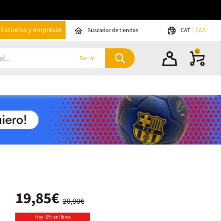
Escuelas y empresas
Buscador de tiendas
CAT
CAS
0
Borrar
19,85€
20,90€
Hoy -5% en libros