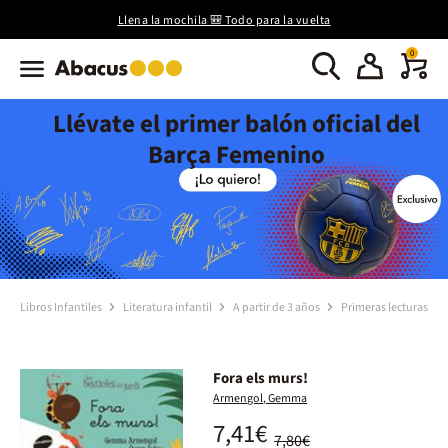
Llena la mochila 🎒 Todo para la vuelta
0
Llévate el primer balón oficial del
Barça Femenino
Libros Infantiles
Literatura infantil
A partir de 3 años
Primeras lecturas
Fora els murs!
Armengol, Gemma
7,41€
7,80€