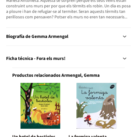
Marieta Antonieta. Aquesta se sorprèn perquè els seus veïns estan
construint uns murs per por que els tèrmits els robin. Un dia es posa
a ploure i han de refugiar-se al termiter. Seran aquests tèrmits tan
perillosos com pensaven? Potser els murs no eren tan necessaris...
Biografía de Gemma Armengol
Ficha técnica - Fora els murs!
Productos relacionados Armengol, Gemma
Un hotel de bestioles
La formiga valenta