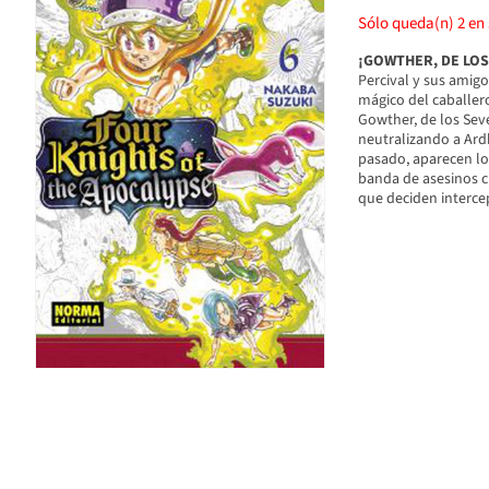
Sólo queda(n)
2
en 
¡GOWTHER, DE LOS
Percival y sus amig
mágico del caballero
Gowther, de los Seve
neutralizando a Ardb
pasado, aparecen lo
banda de asesinos cr
que deciden interce