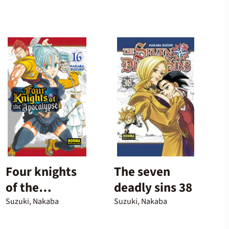
Four knights
The seven
of the
deadly sins 38
apocalypse 16
Suzuki, Nakaba
Suzuki, Nakaba