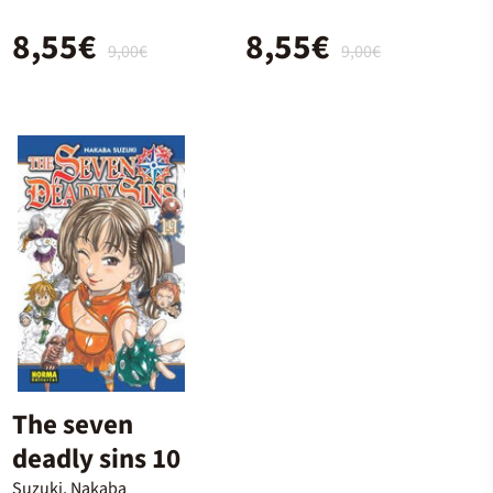
8,55€
8,55€
9,00€
9,00€
The seven
deadly sins 10
Suzuki, Nakaba