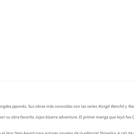
ngaka japonés. Sus obras más conocidas son las series
Kongō Banchō
y
Nan
 por su obra favorita Jojos bizarre adventure. El primer manga que leyó fue 
 el Hop Step Award para autores noveles de la editorial Shūeisha.​ A raíz d