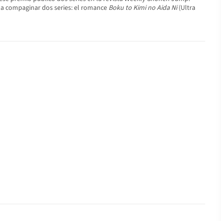
ó a compaginar dos series: el romance
Boku to Kimi no Aida Ni
(Ultra