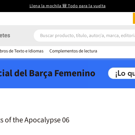
Llena la mochila 🎒 Todo para la vuelta
etes
ibros de Texto e Idiomas
Complementos de lectura
icial del Barça Femenino
s of the Apocalypse 06