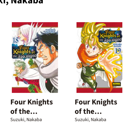
ki, Nakaba
Four Knights
Four Knights
of the
of the
Apocalypse 18
Apocalypse 19
Suzuki, Nakaba
Suzuki, Nakaba