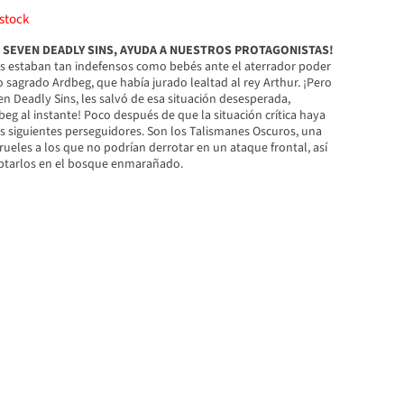
stock
 SEVEN DEADLY SINS, AYUDA A NUESTROS PROTAGONISTAS!
os estaban tan indefensos como bebés ante el aterrador poder
 sagrado Ardbeg, que había jurado lealtad al rey Arthur. ¡Pero
n Deadly Sins, les salvó de esa situación desesperada,
eg al instante! Poco después de que la situación crítica haya
s siguientes perseguidores. Son los Talismanes Oscuros, una
ueles a los que no podrían derrotar en un ataque frontal, así
ptarlos en el bosque enmarañado.