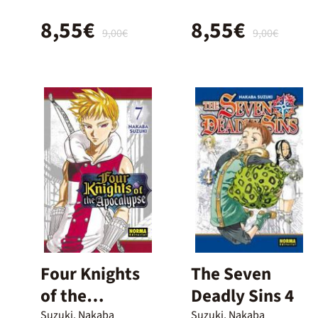
8,55€
8,55€
9,00€
9,00€
Four Knights
The Seven
of the
Deadly Sins 4
Apocalypse 07
Suzuki, Nakaba
Suzuki, Nakaba