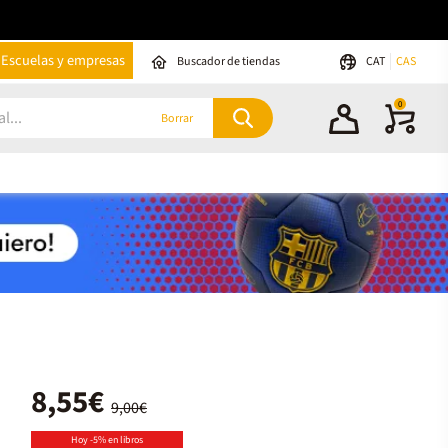
Escuelas y empresas
Buscador de tiendas
CAT
CAS
0
Borrar
8,55€
9,00€
Hoy -5% en libros