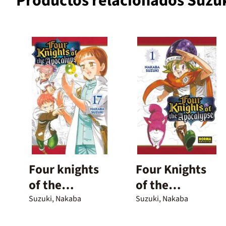
Productos relacionados Suzu
Four knights
Four Knights
of the
of the
apocalypse 17
Apocalypse 1
Suzuki, Nakaba
Suzuki, Nakaba