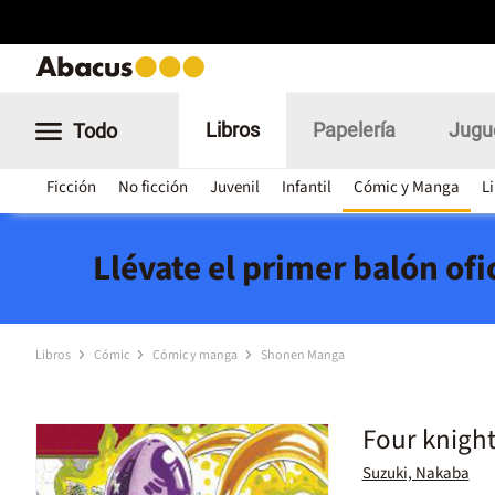
Libros
Papelería
Jugu
Todo
Ficción
No ficción
Juvenil
Infantil
Cómic y Manga
L
Llévate el primer balón of
Libros
Cómic
Cómic y manga
Shonen Manga
Four knight
Suzuki, Nakaba