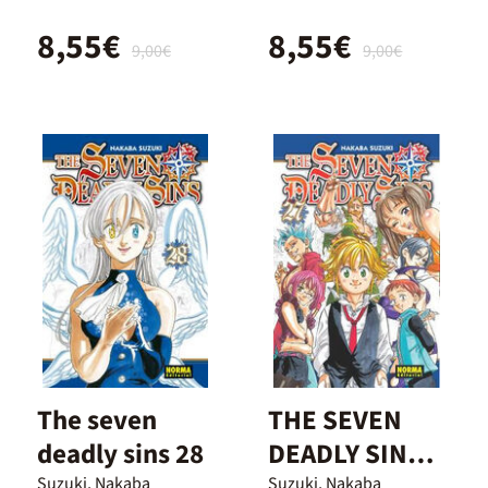
8,55€
8,55€
9,00€
9,00€
The seven
THE SEVEN
deadly sins 28
DEADLY SINS
27
Suzuki, Nakaba
Suzuki, Nakaba