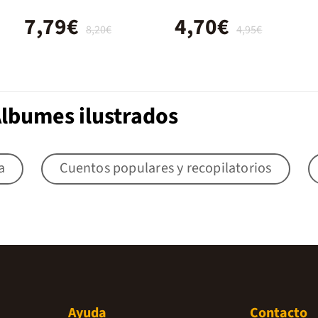
7,79€
4,70€
8,20€
4,95€
Álbumes ilustrados
a
Cuentos populares y recopilatorios
Ayuda
Contacto