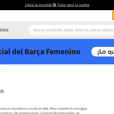
Llena la mochila 🎒 Todo para la vuelta
etes
icial del Barça Femenino
s
in
crea un monstruo y le da la vida. Pero cuando lo consigue
 monstruo, de proporciones y fuerza descomunales, es