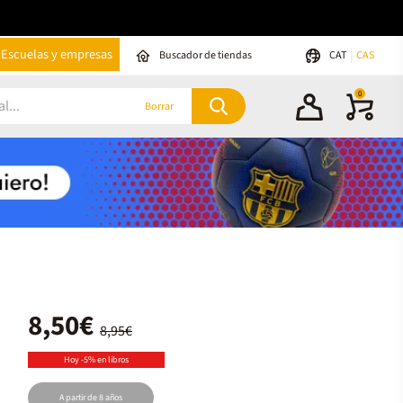
Escuelas y empresas
Buscador de tiendas
CAT
CAS
0
Borrar
8,50€
8,95€
Hoy -5% en libros
A partir de 8 años