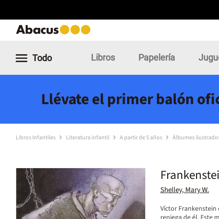
Libros
Papelería
Jugu
Todo
Llévate el primer balón of
Libros Infantiles
Literatura infantil
A partir de 5 años
Álbumes ilustrado
Frankenste
Shelley, Mary W.
Víctor Frankenstein 
reniega de él. Este