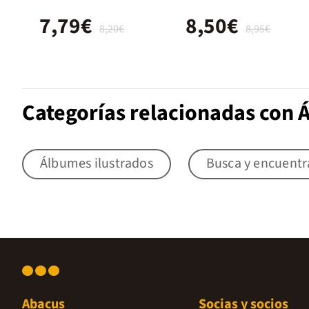
7,79€
8,50€
8,20€
8,95€
Categorías relacionadas con 
Álbumes ilustrados
Busca y encuentr
Abacus
Socias y socios