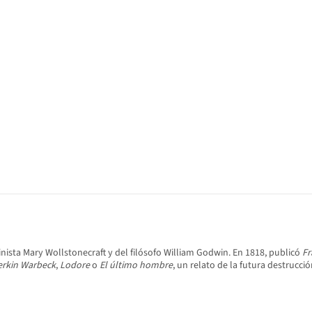
minista Mary Wollstonecraft y del filósofo William Godwin. En 1818, publicó
Fr
erkin Warbeck
,
Lodore
o
El último hombre
, un relato de la futura destruc