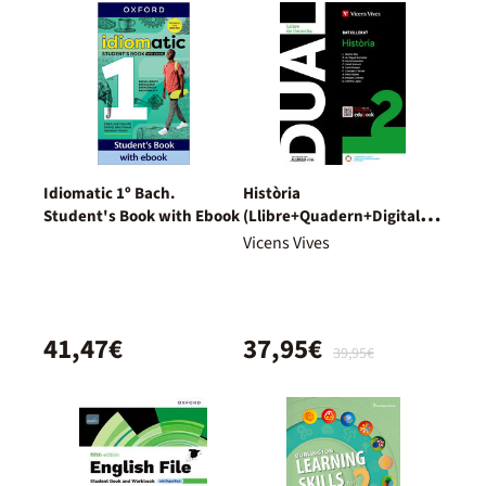
Idiomatic 1º Bach.
Història
Student's Book with Ebook
(Llibre+Quadern+Digital)
Dual
Vicens Vives
41,47€
37,95€
39,95€