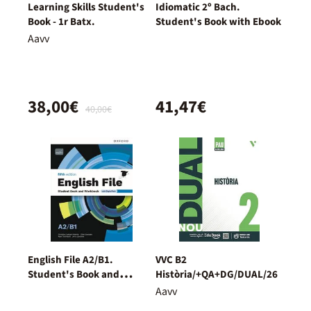
Learning Skills Student's
Idiomatic 2º Bach.
Book - 1r Batx.
Student's Book with Ebook
Aavv
38,00€
41,47€
40,00€
English File A2/B1.
VVC B2
Student's Book and
Història/+QA+DG/DUAL/26
Workbook + Digital
Aavv
(Without Key Pack)