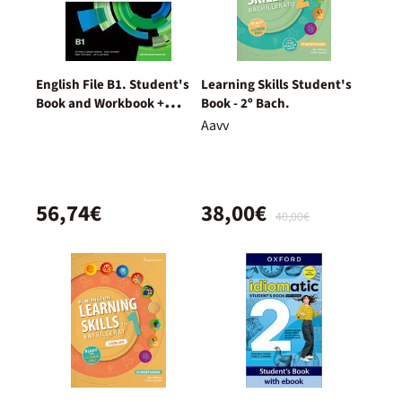
English File B1. Student's
Learning Skills Student's
Book and Workbook +
Book - 2º Bach.
Digital (With Key Pack)
Aavv
56,74€
38,00€
40,00€