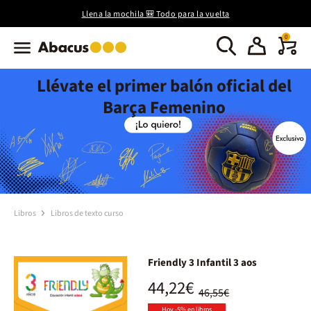
Llena la mochila 🎒 Todo para la vuelta
0
Llévate el primer balón oficial del
Barça Femenino
Libros
Libros de texto curso
Friendly 3 Infantil 3 aos
44,22€
46,55€
Hoy -5% en libros