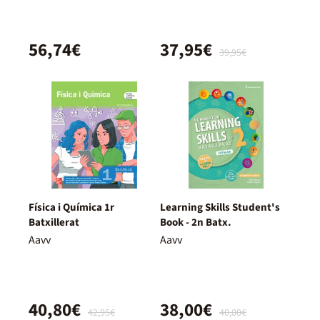
56,74€
37,95€
39,95€
Física i Química 1r
Learning Skills Student's
Batxillerat
Book - 2n Batx.
Aavv
Aavv
40,80€
38,00€
42,95€
40,00€