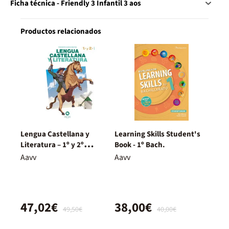
Ficha técnica - Friendly 3 Infantil 3 aos
Productos relacionados
Lengua Castellana y
Learning Skills Student's
Literatura – 1º y 2º
Book - 1º Bach.
Bachillerato – Nuevo
Aavv
Aavv
Proyecto Delfos
47,02€
38,00€
49,50€
40,00€